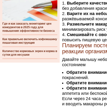
Выберите качест
без добавления краси
Варите их на неб
разжёвываемой конси
Размельчите мака
Где и как заказать мониторинг цен
конкурентов в 2025 году для
минимизировать риск 
повышения эффективности бизнеса
Смешивайте с ов
Как правильно включить кофемашину
повысить пищевую цен
пошаговая инструкция
Планируем посте
реакции организ
Количество кормовых зерен и корма в
сутки для несушки
Давайте малышу небо
состоянием
Обратите внимани
покраснений.
Обратите внимани
Обратите внимани
аппетита или беспоко
Если через 24 часа р
и вводить макароны р