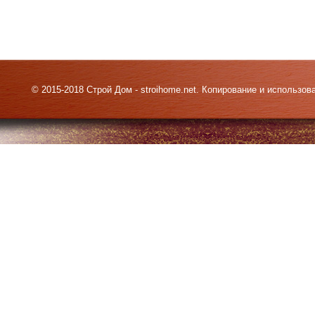
© 2015-2018 Строй Дом - stroihome.net. Копирование и использо