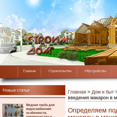
Главная
Строительство
Обустройство
Новые статьи
Главная
>
Дом и быт
введения макарон в 
Медная труба для
Определяем по
водоснабжения:
особенности,
преимущества и