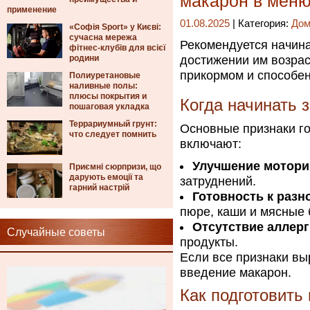
макарон в меню
применение
01.08.2025
| Категория:
Дом
«Софія Sport» у Києві:
сучасна мережа
Рекомендуется начин
фітнес-клубів для всієї
родини
достижении им возрас
прикормом и способе
Полиуретановые
наливные полы:
плюсы покрытия и
Когда начинать 
пошаговая укладка
Террариумный грунт:
Основные признаки го
что следует помнить
включают:
Улучшение мотори
Приємні сюрпризи, що
дарують емоції та
затруднений.
гарний настрій
Готовность к раз
пюре, каши и мясные
Отсутствие аллерг
Случайные советы
продукты.
Если все признаки в
введение макарон.
Как подготовить