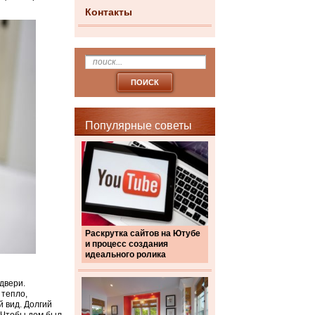
Контакты
Популярные советы
Раскрутка сайтов на Ютубе
и процесс создания
идеального ролика
двери.
 тепло,
 вид. Долгий