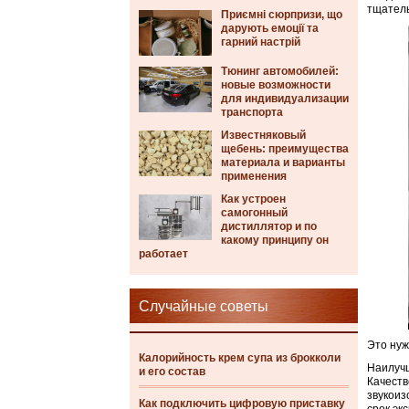
тщатель
Приємні сюрпризи, що
дарують емоції та
гарний настрій
Тюнинг автомобилей:
новые возможности
для индивидуализации
транспорта
Известняковый
щебень: преимущества
материала и варианты
применения
Как устроен
самогонный
дистиллятор и по
какому принципу он
работает
Случайные советы
Это нуж
Калорийность крем супа из брокколи
Наилучш
и его состав
Качеств
звукоиз
Как подключить цифровую приставку