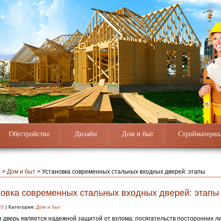
Обустройство
Дизайн
Дом и быт
Стройматериа
я
>
Дом и быт
>
Установка современных стальных входных дверей: этапы
новка современных стальных входных дверей: этапы
20
| Категория:
Дом и быт
 дверь является надежной защитой от взлома, посягательств посторонних л