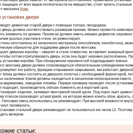
сплуатации двери зависит от материала изготовления, правильной установки
 защищен от всех видов посягательств на имущество, стоит купить стальные
ет-магазина
Кова
.
 установки двери
водят демонтаж старой двери с помощью топора, гвоздодера.
 дверь должна соответствовать размерам проема. Можно провести нивелиро
ть элементы по уровню. Проем не должен иметь никаких дефектов, неровнос
ичии рыхлых участков в стене, их ремонтируют.
стены изготовлены из непрочного материала (гипсоблоков, пенобетона), мож
ческую обрешетку для поддержки двери после монтажа.
руют дверную коробку – сверлят в стене отверстие, вставляют анкерный креп
 чтобы потом отрегулировать дверь, если она будет неровно расположена. П
ь установки коробки. При обнаружении неровностей подкладывают клинья.
сс монтажа двери должен сопровождаться обязательным соблюдением геом
Проверяют его работу, функцию открывания-закрывания, как работает дверно
т блока должен состоять из дверного полотна с необходимой фурнитурой, пе
х наличников. Ключи должны находиться в запаянном непрозрачном пакете,
а маркировка, заводские пломбы. Первую проверку проводят после установки
е подходят, производитель обязан поменять их в короткий срок.
тизируют изделие, заливают монтажной пеной щели. Под порог льют цемент
ку откосов производят штукатуркой, на которую можно клеить обои, красить,
. Гипсовую смесь использовать не рекомендуют. При высокой влажности вну
танут промерзать.
становки стальной двери рекомендуют не пользоваться ею часов 12. Поэтом
дить вечером.
ожие статьи: