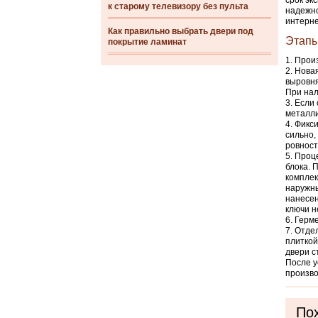
срок эк
к старому телевизору без пульта
надежно
интерн
Как правильно выбрать двери под
Этапы
покрытие ламинат
Произ
Новая
выровня
При нал
Если 
металли
Фикси
сильно,
ровност
Проце
блока. 
комплек
наружны
нанесен
ключи н
Герме
Отдел
плиткой
двери с
После у
произво
Пох