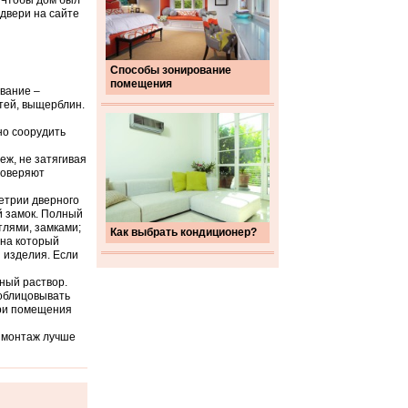
. Чтобы дом был
 двери на сайте
Способы зонирование
помещения
вание –
тей, выщерблин.
но соорудить
еж, не затягивая
роверяют
етрии дверного
й замок. Полный
тлями, замками;
Как выбрать кондиционер?
 на который
 изделия. Если
ный раствор.
 облицовывать
три помещения
у монтаж лучше