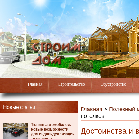
Главная
Строительство
Обустройство
Новые статьи
Главная
>
Полезный 
потолков
Тюнинг автомобилей:
Достоинства и 
новые возможности
для индивидуализации
транспорта