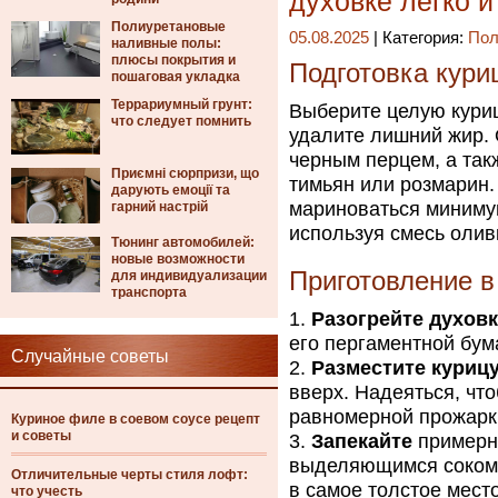
духовке легко и
Полиуретановые
05.08.2025
| Категория:
Пол
наливные полы:
плюсы покрытия и
Подготовка кури
пошаговая укладка
Террариумный грунт:
Выберите целую курицу
что следует помнить
удалите лишний жир.
черным перцем, а так
Приємні сюрпризи, що
тимьян или розмарин.
дарують емоції та
мариноваться минимум
гарний настрій
используя смесь олив
Тюнинг автомобилей:
новые возможности
Приготовление в
для индивидуализации
транспорта
Разогрейте духов
его пергаментной бум
Случайные советы
Разместите куриц
вверх. Надеяться, чт
равномерной прожарк
Куриное филе в соевом соусе рецепт
и советы
Запекайте
примерно
выделяющимся соком.
Отличительные черты стиля лофт:
в самое толстое мест
что учесть