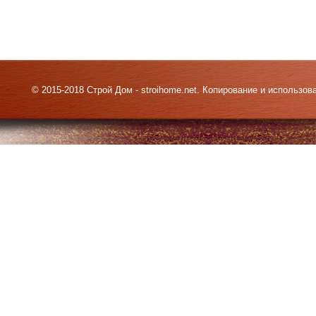
© 2015-2018 Строй Дом - stroihome.net. Копирование и использо