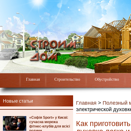
Главная
Строительство
Обустройство
Новые статьи
Главная
>
Полезный 
электрической духовке
«Софія Sport» у Києві:
Как приготовить
сучасна мережа
фітнес-клубів для всієї
родини