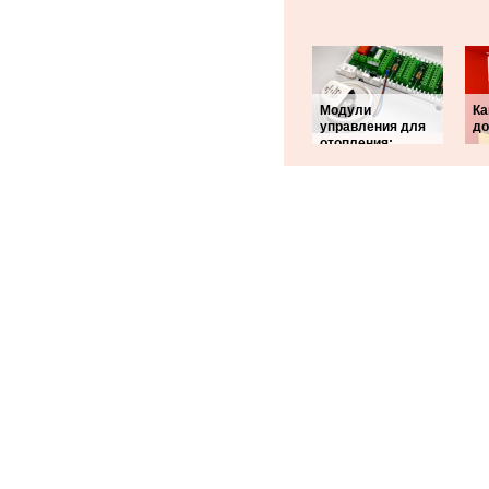
Модули
Ка
управления для
д
отопления: