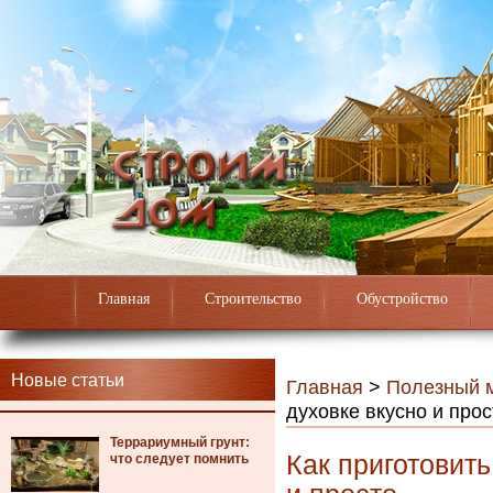
Главная
Строительство
Обустройство
Новые статьи
Главная
>
Полезный 
духовке вкусно и прос
Террариумный грунт:
Как приготовить
что следует помнить