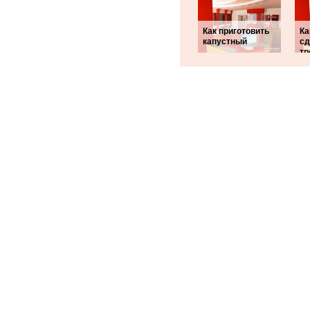
Как приготовить
Ка
капустный
сд
тр