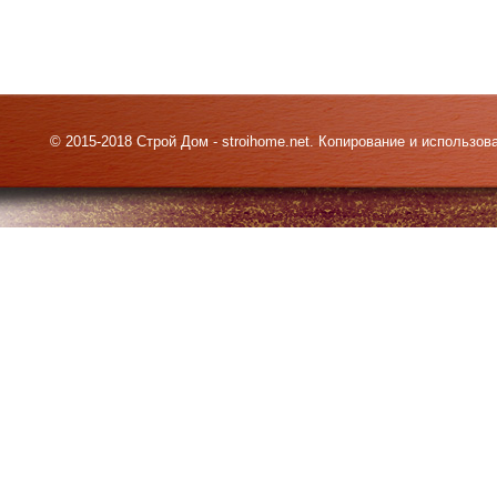
© 2015-2018 Строй Дом - stroihome.net. Копирование и использо