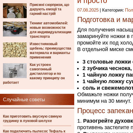
и просто
Приємні сюрпризи, що
дарують емоції та
07.08.2025
| Категория:
Пол
гарний настрій
Подготовка и ма
Тюнинг автомобилей:
новые возможности
Для получения насыще
для индивидуализации
замаринуйте ножки в 
транспорта
промойте их под хол
Известняковый
щебень: преимущества
В отдельной миске см
материала и варианты
применения
3 столовые ложки
Как устроен
2 зубчика чеснока
самогонный
дистиллятор и по
1 чайную ложку па
какому принципу он
1 чайную ложку су
работает
соль и свежемолот
Обмажьте ножки полу
Случайные советы
минимум на 30 минут.
Процесс запека
Как приготовить вкусную свиную
Разогрейте духовк
грудинку в луковой шелухе
противень застелите 
Как подключить пылесос Тефаль к