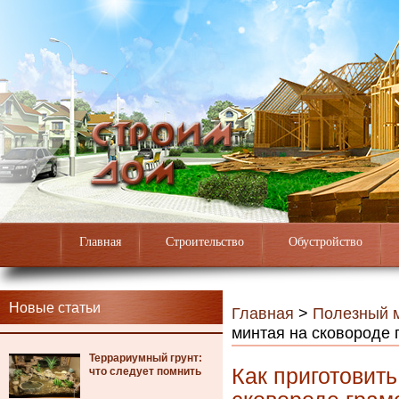
Главная
Строительство
Обустройство
Новые статьи
Главная
>
Полезный 
минтая на сковороде 
Террариумный грунт:
Как приготовит
что следует помнить