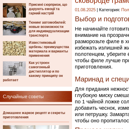
сковороде грам
Приємні сюрпризи, що
дарують емоції та
01.08.2025
| Категория:
Пол
гарний настрій
Выбор и подгот
Тюнинг автомобилей:
новые возможности
Не начинайте готовит
для индивидуализации
внимание на прозрачно
транспорта
разморозьте филе в х
Известняковый
щебень: преимущества
избежать излишней ж
материала и варианты
полотенцем, уберите 
применения
чтобы филе лучше пр
Как устроен
приготовления.
самогонный
дистиллятор и по
какому принципу он
Маринад и спец
работает
Для придания нежност
глубокую миску смеш
Случайные советы
по 1 чайной ложке со
добавить чеснок, изм
Домашнее жаркое рецепт и секреты
или петрушку. Замарт
приготовления
чтобы оно пропиталос