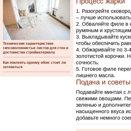
Процесс жарки
Разогрейте сковоро
– лучше использовать
Обваляйте филе в н
румяным и хрустящим
Выкладывайте куски
чтобы обеспечить рав
Технические характеристики
гипсоволокнистых листов для стен и
Обжаривайте по 3-4
достоинства стройматериала
золотистой корочки. 
сочность.
Как поклеить одному обои: стоит ли
затеваться
Готовое филе пере
лишнего масла.
Подача и советы
Подавайте минтая с л
свежими овощами. Пе
зеленью и дополните
насыщенного вкуса ис
добавьте немного сое