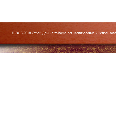
© 2015-2018 Строй Дом - stroihome.net. Копирование и использо