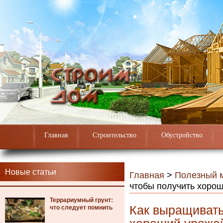
Главная
Строительство
Обустройство
Новые статьи
Главная
>
Полезный 
чтобы получить хоро
Террариумный грунт:
Как выращивать
что следует помнить