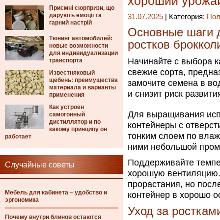
хороший урожа
Приємні сюрпризи, що
дарують емоції та
31.07.2025
| Категория:
Пол
гарний настрій
Основные шаги 
Тюнинг автомобилей:
ростков броккол
новые возможности
для индивидуализации
Начинайте с выбора к
транспорта
свежие сорта, предн
Известняковый
щебень: преимущества
замочите семена в вод
материала и варианты
и снизит риск развити
применения
Как устроен
Для выращивания исп
самогонный
дистиллятор и по
контейнеры с отверст
какому принципу он
тонким слоем по влаж
работает
ними небольшой пром
Поддерживайте темпер
Случайные советы
хорошую вентиляцию. 
прорастания, но посл
Мебель для кабинета – удобство и
контейнер в хорошо о
эргономика
Уход за росткам
Почему внутри блинов остаются