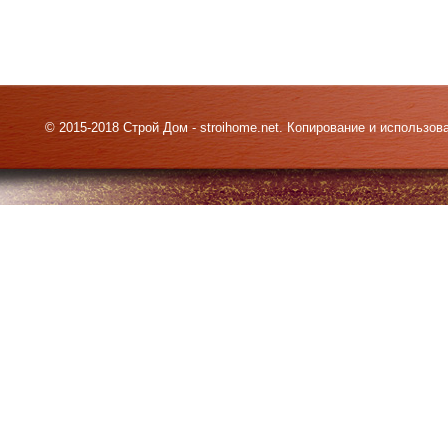
© 2015-2018 Строй Дом - stroihome.net. Копирование и использо