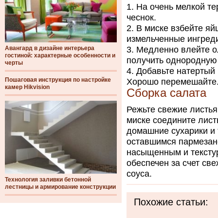
На очень мелкой те
чеснок.
В миске взбейте яй
измельченные ингред
Авангард в дизайне интерьера
Медленно влейте ол
гостиной: характерные особенности и
получить однородную
черты
Добавьте натертый 
Пошаговая инструкция по настройке
Хорошо перемешайте
камер Hikvision
Сборка салата
Режьте свежие листья
миске соедините лист
домашние сухарики и 
оставшимся пармезано
насыщенным и текстур
обеспечен за счет св
соуса.
Технология заливки бетонной
лестницы и армирование конструкции
Похожие статьи: