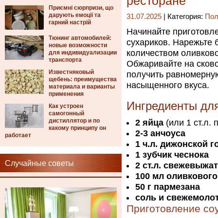
ресторане
Приємні сюрпризи, що
дарують емоції та
31.07.2025
| Категория:
Пол
гарний настрій
Начинайте приготовле
Тюнинг автомобилей:
сухариков. Нарежьте 
новые возможности
количеством оливково
для индивидуализации
транспорта
Обжаривайте на сково
Известняковый
получить равномерную
щебень: преимущества
насыщенного вкуса.
материала и варианты
применения
Ингредиенты для
Как устроен
самогонный
дистиллятор и по
2 яйца
(или 1 ст.л.
какому принципу он
2-3 анчоуса
работает
1 ч.л. дижонской 
1 зубчик чеснока
Случайные советы
2 ст.л. свежевыжа
100 мл оливкового
50 г пармезана
соль и свежемоло
Приготовление со