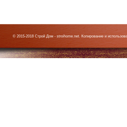
© 2015-2018 Строй Дом - stroihome.net. Копирование и использо