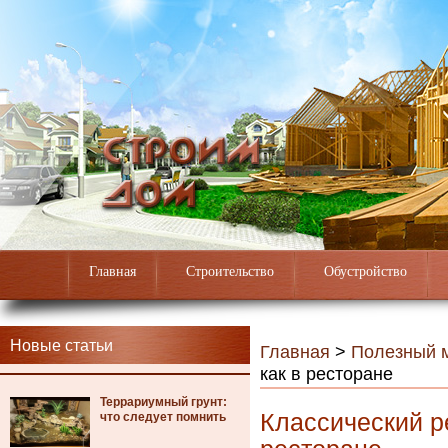
Главная
Строительство
Обустройство
Новые статьи
Главная
>
Полезный 
как в ресторане
Террариумный грунт:
Классический р
что следует помнить