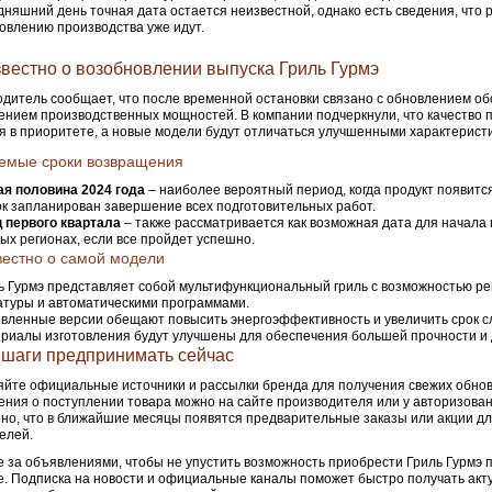
дняшний день точная дата остается неизвестной, однако есть сведения, что 
овлению производства уже идут.
звестно о возобновлении выпуска Гриль Гурмэ
дитель сообщает, что после временной остановки связано с обновлением об
нием производственных мощностей. В компании подчеркнули, что качество 
я в приоритете, а новые модели будут отличаться улучшенными характерист
емые сроки возвращения
я половина 2024 года
– наиболее вероятный период, когда продукт появится
ок запланирован завершение всех подготовительных работ.
 первого квартала
– также рассматривается как возможная дата для начала 
ых регионах, если все пройдет успешно.
вестно о самой модели
ь Гурмэ представляет собой мультифункциональный гриль с возможностью ре
туры и автоматическими программами.
вленные версии обещают повысить энергоэффективность и увеличить срок с
риалы изготовления будут улучшены для обеспечения большей прочности и 
 шаги предпринимать сейчас
йте официальные источники и рассылки бренда для получения свежих обнов
ния о поступлении товара можно на сайте производителя или у авторизова
но, что в ближайшие месяцы появятся предварительные заказы или акции д
елей.
 за объявлениями, чтобы не упустить возможность приобрести Гриль Гурмэ 
. Подписка на новости и официальные каналы поможет быстро получать акт