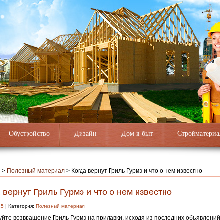
Обустройство
Дизайн
Дом и быт
Стройматериа
я
>
Полезный материал
>
Когда вернут Гриль Гурмэ и что о нем известно
 вернут Гриль Гурмэ и что о нем известно
25
| Категория:
Полезный материал
йте возвращение Гриль Гурмэ на прилавки, исходя из последних объявлений