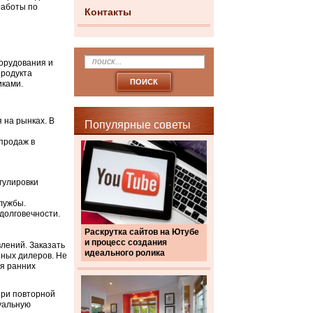
работы по
Контакты
орудования и
продукта
иками.
 на рынках. В
Популярные советы
продаж в
гулировки
лужбы.
долговечности.
Раскрутка сайтов на Ютубе
и процесс создания
лений. Заказать
идеального ролика
нных дилеров. Не
ля ранних
при повторной
уальную