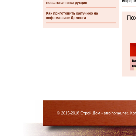
информа
пошаговая инструкция
Как приготовить капучино на
Пох
кофемашине Делонги
Ка
в
© 2015-2018 Строй Дом - stroihome.net. 