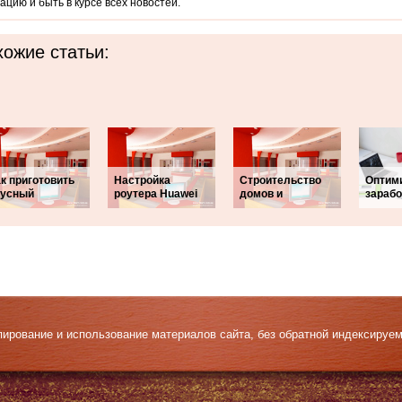
цию и быть в курсе всех новостей.
ожие статьи:
к приготовить
Настройка
Строительство
Оптим
кусный
роутера Huawei
домов и
зарабо
Копирование и использование материалов сайта, без обратной индексируе