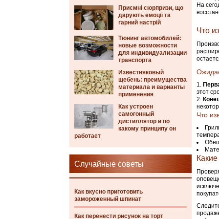
На сего
Приємні сюрпризи, що
восстан
дарують емоції та
гарний настрій
Что и
Тюнинг автомобилей:
Произво
новые возможности
расшире
для индивидуализации
остаетс
транспорта
Ожида
Известняковый
щебень: преимущества
Перва
материала и варианты
этот ср
применения
Конец
Как устроен
некотор
самогонный
Что из
дистиллятор и по
Грил
какому принципу он
темпера
работает
Обно
Мате
Какие
Случайные советы
Проверя
оповеще
исключе
Как вкусно приготовить
покупат
замороженный шпинат
Следите
продаже
Как перенести рисунок на торт