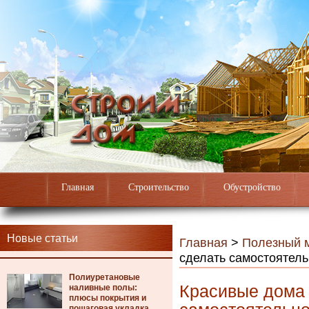
Главная
Строительство
Обустройство
Новые статьи
Главная
>
Полезный 
сделать самостоятел
Полиуретановые
Красивые дома 
наливные полы:
плюсы покрытия и
пошаговая укладка