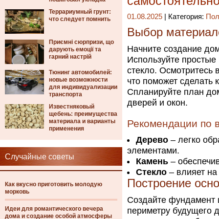
самостоятельн
Террариумный грунт:
01.08.2025
| Категория:
Пол
что следует помнить
Выбор материал
Приємні сюрпризи, що
Начните создание дом
дарують емоції та
гарний настрій
Используйте простые 
стекло. Осмотритесь 
Тюнинг автомобилей:
новые возможности
что поможет сделать 
для индивидуализации
Спланируйте план дом
транспорта
дверей и окон.
Известняковый
щебень: преимущества
материала и варианты
Рекомендации по 
применения
Дерево
– легко обр
элементами.
Случайные советы
Камень
– обеспечив
Стекло
– влияет на
Построение осно
Как вкусно приготовить молодую
морковь
Создайте фундамент 
Идеи для романтического вечера
периметру будущего д
дома и создание особой атмосферы