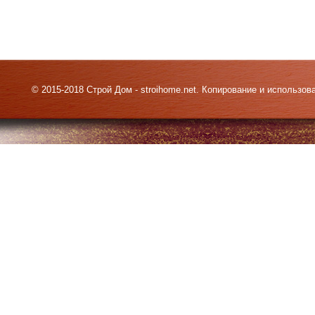
© 2015-2018 Строй Дом - stroihome.net. Копирование и использо