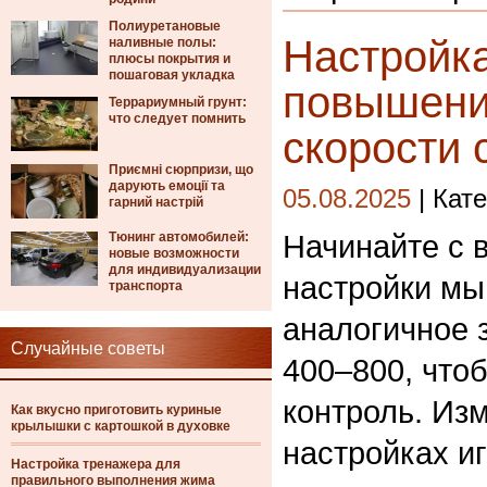
Полиуретановые
Настройка
наливные полы:
плюсы покрытия и
пошаговая укладка
повышени
Террариумный грунт:
что следует помнить
скорости 
Приємні сюрпризи, що
дарують емоції та
05.08.2025
| Кат
гарний настрій
Начинайте с 
Тюнинг автомобилей:
новые возможности
для индивидуализации
настройки мы
транспорта
аналогичное 
Случайные советы
400–800, что
контроль. Из
Как вкусно приготовить куриные
крылышки с картошкой в духовке
настройках иг
Настройка тренажера для
правильного выполнения жима