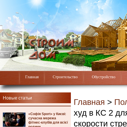
Главная
Строительство
Обустройство
Новые статьи
Главная
>
По
худ в КС 2 д
«Софія Sport» у Києві:
сучасна мережа
скорости стр
фітнес-клубів для всієї
родини