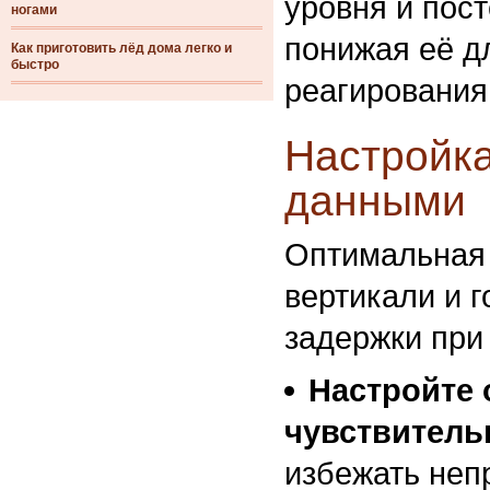
уровня и пос
ногами
понижая её д
Как приготовить лёд дома легко и
быстро
реагирования
Настройка
данными
Оптимальная 
вертикали и г
задержки при
Настройте
чувствитель
избежать неп