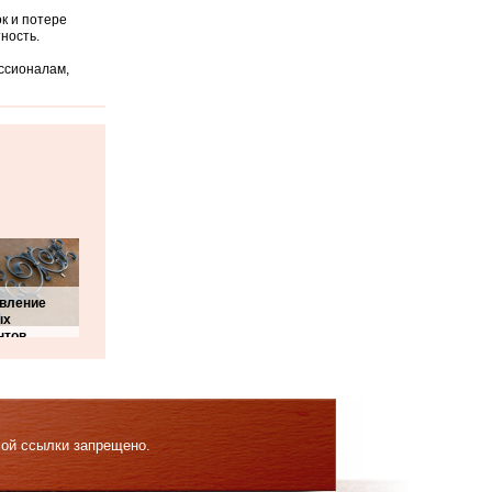
к и потере
ность.
ссионалам,
овление
ых
нтов
мой ссылки запрещено.