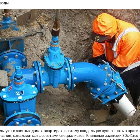
воды.
льзуют в частных домах, квартирах, поэтому владельцах нужно знать о прави
вания, ознакомиться с советами специалистов. Клиновые задвижки 30с41нж