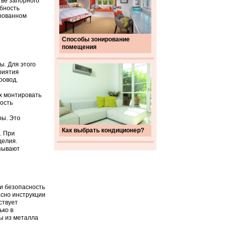
тве запорного
бность
рованном
Способы зонирование
помещения
ы. Для этого
риятия
ровод.
х монтировать
ость
ры. Это
Как выбрать кондиционер?
. При
делия.
азывают
и безопасность
сно инструкции
ствует
ько в
ы из металла