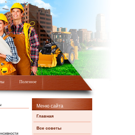
лы
Полезное
ы
Меню сайта
Главная
Все советы
енсивности