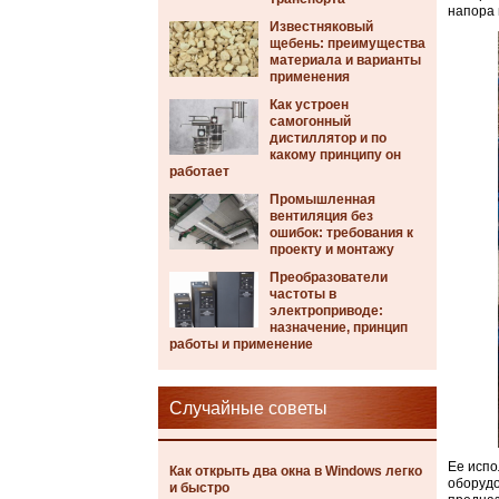
напора 
Известняковый
щебень: преимущества
материала и варианты
применения
Как устроен
самогонный
дистиллятор и по
какому принципу он
работает
Промышленная
вентиляция без
ошибок: требования к
проекту и монтажу
Преобразователи
частоты в
электроприводе:
назначение, принцип
работы и применение
Случайные советы
Ее испо
Как открыть два окна в Windows легко
оборудо
и быстро