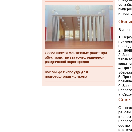
предназ
устройс
выдержи
интерне
Общие
Выполня
Перед
применя
проводя
Прове
Особенности монтажных работ при
Запор
обустройстве звукоизоляционной
такие э
раздвижной перегородки
констру
При з
Как выбрать посуду для
убереже
приготовления жульена
При з
повышен
Запор
направл
Сварк
Совет
От прав
работы 
к запор
направл
соответ
или жел