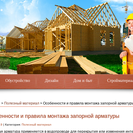
Обустройство
Дизайн
Дом и быт
Стройматериа
я
>
Полезный материал
>
Особенности и правила монтажа запорной арматур
енности и правила монтажа запорной арматуры
19
| Категория:
Полезный материал
я арматура применяется в водопроводе для перекрытия или изменения инт