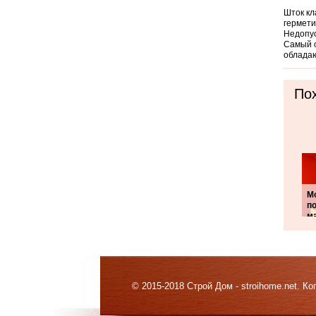
Шток кл
гермети
Недопус
Самый о
обладаю
Пох
М
п
м
© 2015-2018 Строй Дом - stroihome.net. 