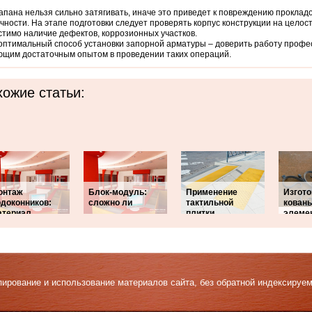
апана нельзя сильно затягивать, иначе это приведет к повреждению прокладо
чности. На этапе подготовки следует проверять корпус конструкции на целост
тимо наличие дефектов, коррозионных участков.
птимальный способ установки запорной арматуры – доверить работу профе
щим достаточным опытом в проведении таких операций.
ожие статьи:
онтаж
Блок-модуль:
Применение
Изгот
одоконников:
сложно ли
тактильной
кован
атериал
плитки
элеме
Копирование и использование материалов сайта, без обратной индексируе