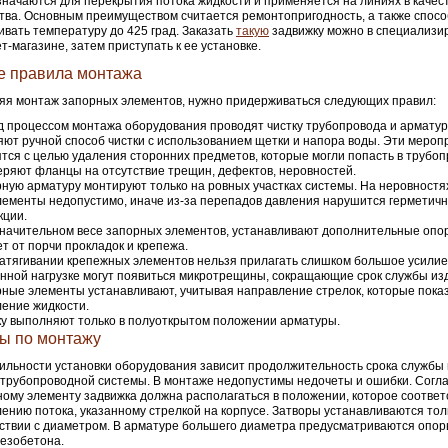
начаются для перекрытия потока жидкости и применяется на линиях в качес
тва. Основным преимуществом считается ремонтопригодность, а также спосо
вать температуру до 425 град. Заказать
такую
задвижку можно в специализи
т-магазине, затем приступать к ее установке.
 правила монтажа
я монтаж запорных элементов, нужно придерживаться следующих правил:
 процессом монтажа оборудования проводят чистку трубопровода и арматур
ют ручной способ чистки с использованием щетки и напора воды. Эти мероп
тся с целью удаления сторонних предметов, которые могли попасть в трубоп
ряют фланцы на отсутствие трещин, дефектов, неровностей.
ную арматуру монтируют только на ровных участках системы. На неровностя
лементы недопустимо, иначе из-за перепадов давления нарушится герметичн
кции.
начительном весе запорных элементов, устанавливают дополнительные опо
т от порчи прокладок и крепежа.
атягивании крепежных элементов нельзя прилагать слишком большое усилие
ной нагрузке могут появиться микротрещины, сокращающие срок службы из
ные элементы устанавливают, учитывая направление стрелок, которые пок
ение жидкости.
у выполняют только в полуоткрытом положении арматуры.
ы по монтажу
ильности установки оборудования зависит продолжительность срока службы 
трубопроводной системы. В монтаже недопустимы недочеты и ошибки. Согла
ному элементу задвижка должна располагаться в положении, которое соответ
ению потока, указанному стрелкой на корпусе. Затворы устанавливаются тол
ствии с диаметром. В арматуре большего диаметра предусматриваются опор
езобетона.