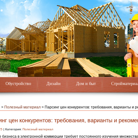
Обустройство
Дизайн
Дом и быт
Стройматериа
я
>
Полезный материал
>
Парсинг цен конкурентов: требования, варианты и 
нг цен конкурентов: требования, варианты и реком
25
| Категория:
Полезный материал
 бизнеса в электронной коммерции требует постоянного изучения множества