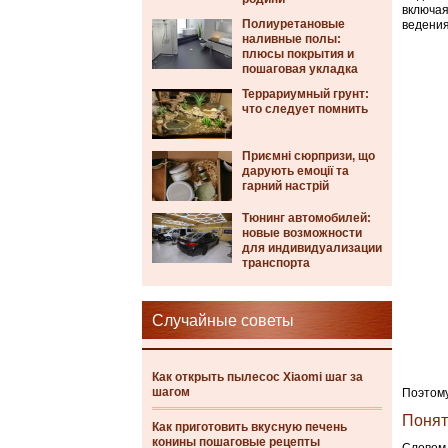
включая
Полиуретановые
ведения
наливные полы:
плюсы покрытия и
пошаговая укладка
Террариумный грунт:
что следует помнить
Приємні сюрпризи, що
дарують емоції та
гарний настрій
Тюнинг автомобилей:
новые возможности
для индивидуализации
транспорта
Случайные советы
Как открыть пылесос Xiaomi шаг за
шагом
Поэтому
Понят
Как приготовить вкусную печень
конины пошаговые рецепты