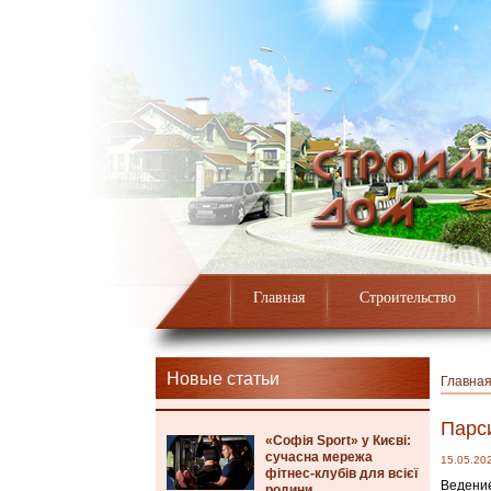
Главная
Строительство
Новые статьи
Главна
Парси
«Софія Sport» у Києві:
сучасна мережа
15.05.20
фітнес-клубів для всієї
Ведение
родини