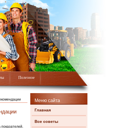
лы
Полезное
рекомендации
Меню сайта
Главная
ендации
Все советы
 показателей,