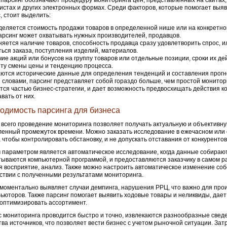
парсинг обозначают процедуру мониторинга цен, представленных на сайтах, 
истах и других электронных формах. Среди факторов, которые помогает выя
, стоит выделить:
еляется стоимость продажи товаров в определенной нише или на конкретно
арсинг может охватывать нужных производителей, продавцов.
яется наличие товаров, способность продавца сразу удовлетворить спрос, и
ься заказа, поступления изделий, материалов.
ие акций или бонусов на группу товаров или отдельные позиции, сроки их де
ту смены цены и тенденцию процесса.
ются исторические данные для определения тенденций и составления прогн
 словами, парсинг представляет собой гораздо больше, чем простой монитори
тся частью бизнес-стратегии, и дает возможность предвосхищать действия ко
авать от них.
одимость парсинга для бизнеса
всего проведение мониторинга позволяет получать актуальную и объективн
енный промежуток времени. Можно заказать исследование в ежечасном или
 чтобы контролировать обстановку, и не допускать отставания от конкурентов
параметром является автоматическое исследование, когда данные собираю
ываются компьютерной программой, и предоставляются заказчику в самом р
я восприятие, анализ. Также можно настроить автоматическое изменение соб
ствии с полученными результатами мониторинга.
моментально выявляет случаи демпинга, нарушения РРЦ, что важно для про
ьюторов. Также парсинг помогает выявить ходовые товары и неликвиды, дае
оптимизировать ассортимент.
 мониторинга проводится быстро и точно, извлекаются разнообразные свед
ва источников, что позволяет вести бизнес с учетом рыночной ситуации. Зат