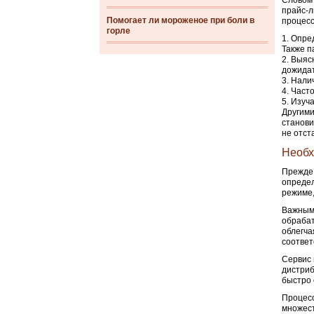
Словом 
прайс-л
Помогает ли мороженое при боли в
процесс
горле
Опред
Также п
Выясн
дожидат
Налич
Часто
Изуча
Другими
станови
не отст
Необх
Прежде 
определ
режиме,
Важным 
обрабат
облегча
соответ
Сервис 
дистриб
быстро 
Процесс
множест