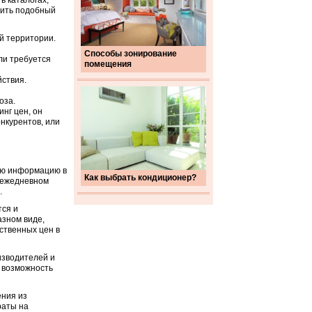
в каталогах,
вить подобный
й территории.
Способы зонирование
ли требуется
помещения
йствия.
оза.
нг цен, он
нкурентов, или
ую информацию в
Как выбрать кондиционер?
 ежедневном
.
тся и
азном виде,
ственных цен в
изводителей и
т возможность
ения из
раты на