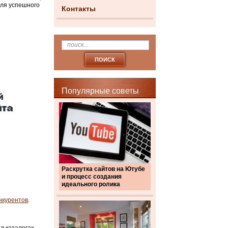
для успешного
Контакты
Популярные советы
Раскрутка сайтов на Ютубе
и процесс создания
идеального ролика
нкурентов
.