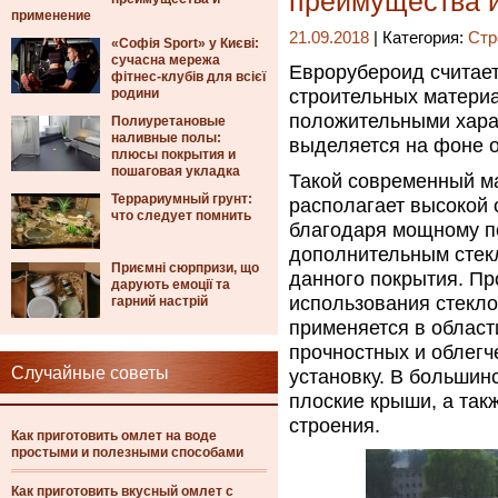
преимущества и
применение
21.09.2018
| Категория:
Стр
«Софія Sport» у Києві:
сучасна мережа
Еврорубероид считает
фітнес-клубів для всієї
родини
строительных матери
положительными харак
Полиуретановые
наливные полы:
выделяется на фоне 
плюсы покрытия и
пошаговая укладка
Такой современный м
Террариумный грунт:
располагает высокой 
что следует помнить
благодаря мощному п
дополнительным стек
Приємні сюрпризи, що
данного покрытия. Пр
дарують емоції та
использования стекло
гарний настрій
применяется в област
прочностных и облегч
Случайные советы
установку. В большин
плоские крыши, а та
строения.
Как приготовить омлет на воде
простыми и полезными способами
Как приготовить вкусный омлет с