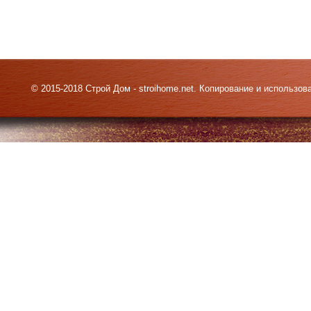
© 2015-2018 Строй Дом - stroihome.net. Копирование и использо