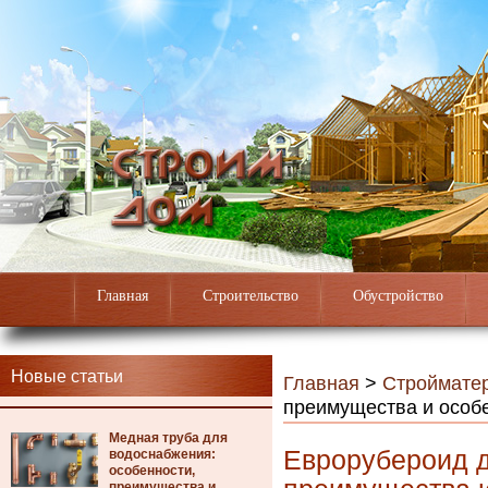
Главная
Строительство
Обустройство
Новые статьи
Главная
>
Строймате
преимущества и особ
Медная труба для
Еврорубероид д
водоснабжения:
особенности,
преимущества и