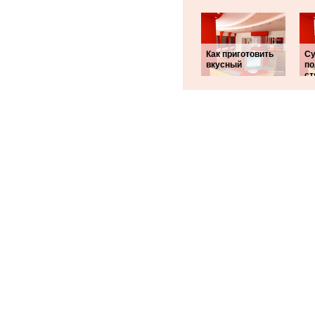
Как приготовить
Су
вкусный
по
ст