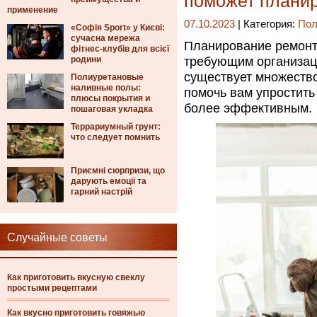
поможет плани
применение
07.10.2023
| Категория:
Пол
«Софія Sport» у Києві:
сучасна мережа
Планирование ремонт
фітнес-клубів для всієї
родини
требующим организац
существует множество
Полиуретановые
наливные полы:
помочь вам упростить
плюсы покрытия и
более эффективным.
пошаговая укладка
Террариумный грунт:
что следует помнить
Приємні сюрпризи, що
дарують емоції та
гарний настрій
Случайные советы
Как приготовить вкусную свеклу
простыми рецептами
Как вкусно приготовить говяжью