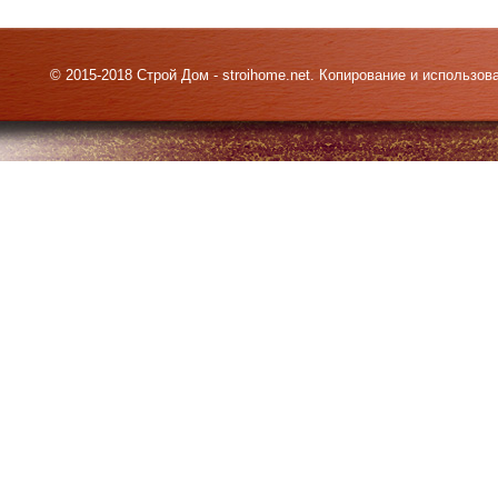
© 2015-2018 Строй Дом - stroihome.net. Копирование и использо