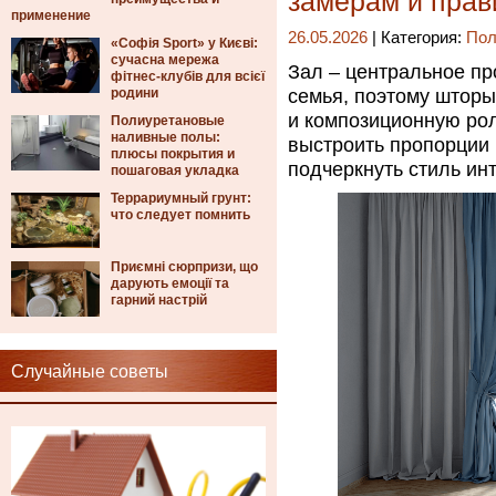
замерам и прав
применение
26.05.2026
| Категория:
Пол
«Софія Sport» у Києві:
сучасна мережа
Зал – центральное пр
фітнес-клубів для всієї
родини
семья, поэтому шторы
и композиционную ро
Полиуретановые
наливные полы:
выстроить пропорции 
плюсы покрытия и
подчеркнуть стиль ин
пошаговая укладка
Террариумный грунт:
что следует помнить
Приємні сюрпризи, що
дарують емоції та
гарний настрій
Случайные советы