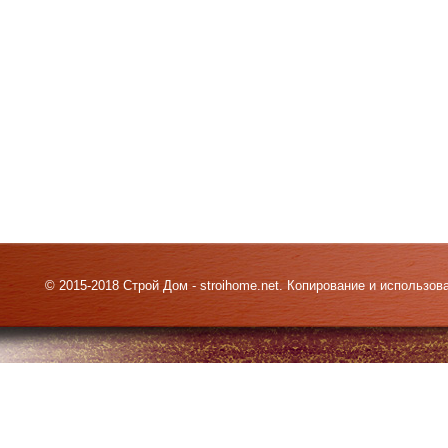
© 2015-2018 Строй Дом - stroihome.net. Копирование и использо