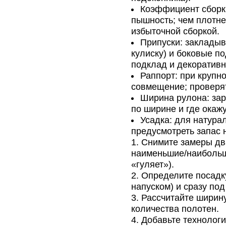
Коэффициент сборки
пышность; чем плотне
избыточной сборкой.
Припуски: закладыв
кулиску) и боковые п
подклад и декоративн
Раппорт: при крупн
совмещение; проверят
Ширина рулона: зар
по ширине и где окаж
Усадка: для натура
предусмотреть запас 
Снимите замеры два
наименьшие/наибольши
«гуляет»).
Определите посадку
напуском) и сразу под
Рассчитайте ширину
количества полотен.
Добавьте технологи