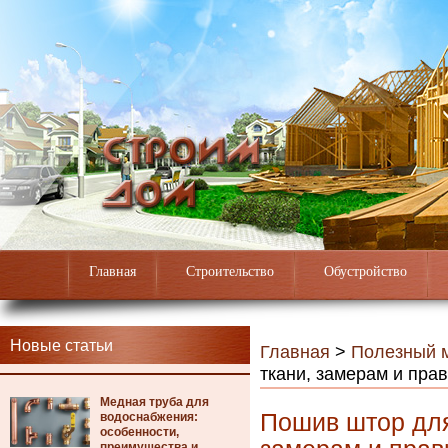
Главная
Строительство
Обустройство
Новые статьи
Главная
>
Полезный 
ткани, замерам и пра
Медная труба для
Пошив штор для
водоснабжения:
особенности,
преимущества и