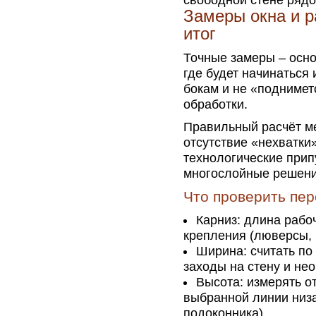
свободной стене рядо
Замеры окна и р
итог
Точные замеры – осно
где будет начинаться 
бокам и не «поднимет
обработки.
Правильный расчёт ме
отсутствие «нехватки»
технологические прип
многослойные решени
Что проверить пер
Карниз: длина рабоч
крепления (люверсы, 
Ширина: считать по 
заходы на стену и не
Высота: измерять от
выбранной линии низа
подоконника).