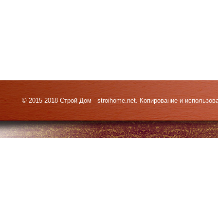
© 2015-2018 Строй Дом - stroihome.net. Копирование и использо