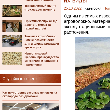
их виды
Террариумный грунт:
25.10.2022
| Категория:
Пол
что следует помнить
Одним из самых изве
агроволокно. Матери
Приємні сюрпризи, що
дарують емоції та
эксплуатационными св
гарний настрій
растяжения.
Тюнинг автомобилей:
новые возможности
для индивидуализации
транспорта
Известняковый
щебень: преимущества
материала и варианты
применения
Случайные советы
Как приготовить вкусные лепешки на
сковороде без дрожжей