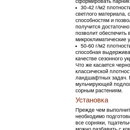
сформировать парник
30-42 г/м2 плотнос
светлого материала,
способностям и позво
получится достаточно
позволит обеспечить
микроклиматические 
50-60 г/м2 плотнос
способная выдерживат
качестве сезонного у
Что же касается черн
классической плотнос
ландшафтных задач. М
мульчирующей подлож
сорным растениям.
Установка
Прежде чем выполнит
необходимо подготови
все сорняки, тщатель
можно разбавить с ко