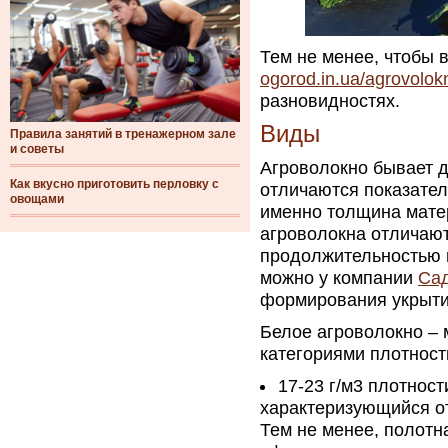
Тем не менее, чтобы 
ogorod.in.ua/agrovolok
разновидностях.
Виды
Правила занятий в тренажерном зале
и советы
Агроволокно бывает д
Как вкусно приготовить перловку с
отличаются показател
овощами
именно толщина матер
агроволокна отличают
продолжительностью 
можно у компании
Сад
формирования укрыти
Белое агроволокно – 
категориями плотност
17-23 г/м3 плотност
характеризующийся о
Тем не менее, полотн