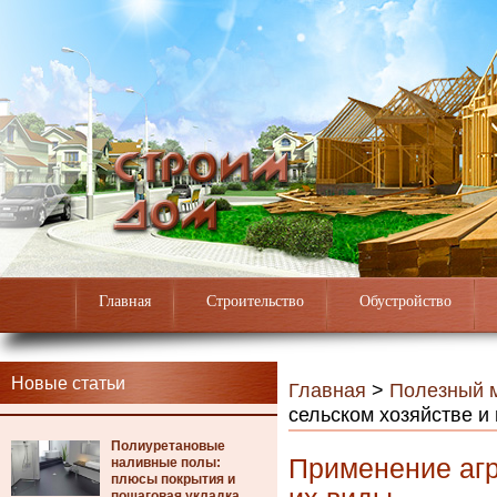
Главная
Строительство
Обустройство
Новые статьи
Главная
>
Полезный 
сельском хозяйстве и
Полиуретановые
Применение агр
наливные полы:
плюсы покрытия и
пошаговая укладка