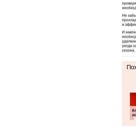
проверя
необход
Не забы
прохлад
и эффек
И након
необход
удалени
ухода з
сезона.
Пох
К
о