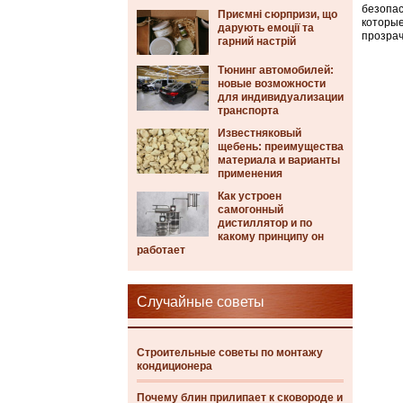
безопас
Приємні сюрпризи, що
которые
дарують емоції та
прозрач
гарний настрій
Тюнинг автомобилей:
новые возможности
для индивидуализации
транспорта
Известняковый
щебень: преимущества
материала и варианты
применения
Как устроен
самогонный
дистиллятор и по
какому принципу он
работает
Случайные советы
Строительные советы по монтажу
кондиционера
Почему блин прилипает к сковороде и