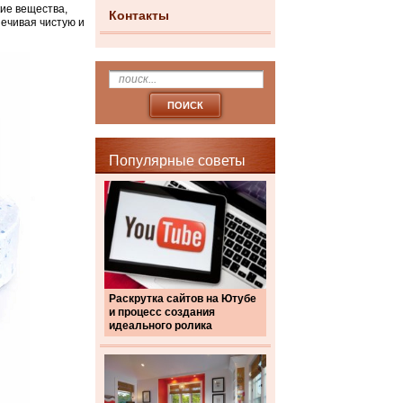
ие вещества,
Контакты
печивая чистую и
Популярные советы
Раскрутка сайтов на Ютубе
и процесс создания
идеального ролика