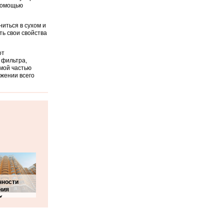
 помощью
иться в сухом и
ть свои свойства
от
 фильтра,
мой частью
яжении всего
нности
ния
х