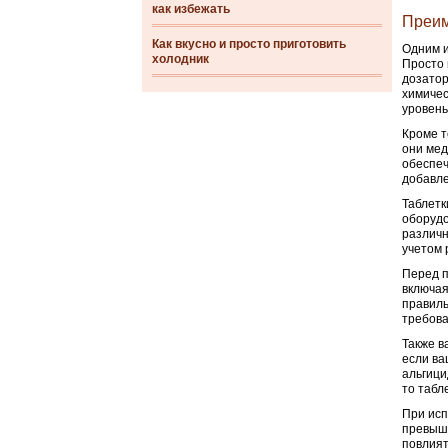
как избежать
Преим
Как вкусно и просто приготовить
Одним и
холодник
Просто 
дозатор
химичес
уровень
Кроме т
они мед
обеспеч
добавле
Таблетк
оборудо
различн
учетом 
Перед п
включая
правиль
требова
Также в
если ва
альгици
то табл
При исп
превыша
повлият