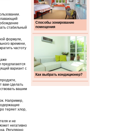
ользовании.
 плавающий
Способы зонирование
свобождение
помещения
вать стабильный
ной формуле,
ьного времени,
кратить частоту
даже
и предлагаются
дящий вариант с
Как выбрать кондиционер?
продукте,
т вам сделать
тствовать вашим
ок. Например,
 содержащие
ро теряет хлор,
теля и не
может негативно
на. Регулярно