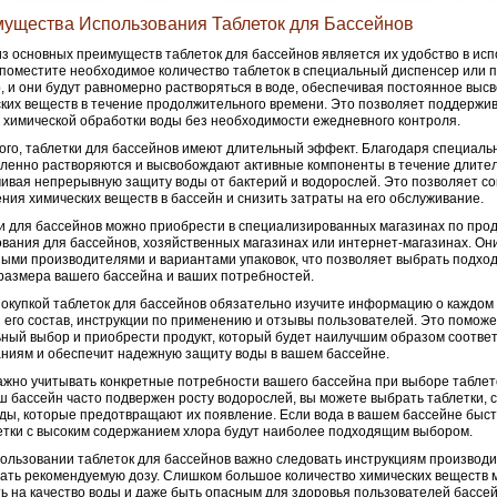
ущества Использования Таблеток для Бассейнов
з основных преимуществ таблеток для бассейнов является их удобство в исп
поместите необходимое количество таблеток в специальный диспенсер или
, и они будут равномерно растворяться в воде, обеспечивая постоянное вы
ких веществ в течение продолжительного времени. Это позволяет поддержи
 химической обработки воды без необходимости ежедневного контроля.
ого, таблетки для бассейнов имеют длительный эффект. Благодаря специаль
ленно растворяются и высвобождают активные компоненты в течение длител
ивая непрерывную защиту воды от бактерий и водорослей. Это позволяет со
ния химических веществ в бассейн и снизить затраты на его обслуживание.
и для бассейнов можно приобрести в специализированных магазинах по про
вания для бассейнов, хозяйственных магазинах или интернет-магазинах. Он
ыми производителями и вариантами упаковок, что позволяет выбрать подхо
размера вашего бассейна и ваших потребностей.
окупкой таблеток для бассейнов обязательно изучите информацию о каждом 
 его состав, инструкции по применению и отзывы пользователей. Это поможе
ный выбор и приобрести продукт, который будет наилучшим образом соотве
ниям и обеспечит надежную защиту воды в вашем бассейне.
ажно учитывать конкретные потребности вашего бассейна при выборе таблет
ш бассейн часто подвержен росту водорослей, вы можете выбрать таблетки,
ды, которые предотвращают их появление. Если вода в вашем бассейне быст
етки с высоким содержанием хлора будут наиболее подходящим выбором.
ользовании таблеток для бассейнов важно следовать инструкциям производи
ть рекомендуемую дозу. Слишком большое количество химических веществ 
ь на качество воды и даже быть опасным для здоровья пользователей бассей