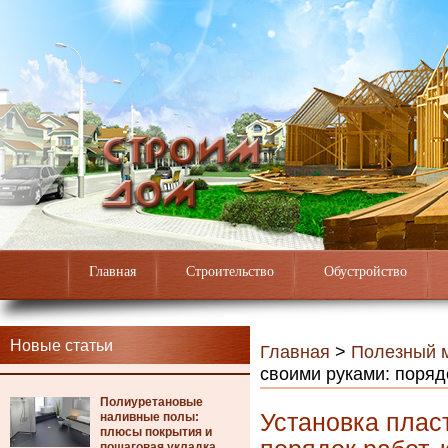
Главная
Строительство
Обустройство
Новые статьи
Главная
>
Полезный 
своими руками: поряд
Полиуретановые
Установка плас
наливные полы:
плюсы покрытия и
пошаговая укладка