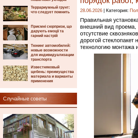
порядок работ, 
Террариумный грунт:
28.06.2026
| Категория:
Пол
что следует помнить
Правильная установка
внешний вид проема,
Приємні сюрпризи, що
дарують емоції та
отсутствие сквозняко
гарний настрій
дорогой стеклопакет 
Тюнинг автомобилей:
технологию монтажа и
новые возможности
для индивидуализации
транспорта
Известняковый
щебень: преимущества
материала и варианты
применения
Случайные советы