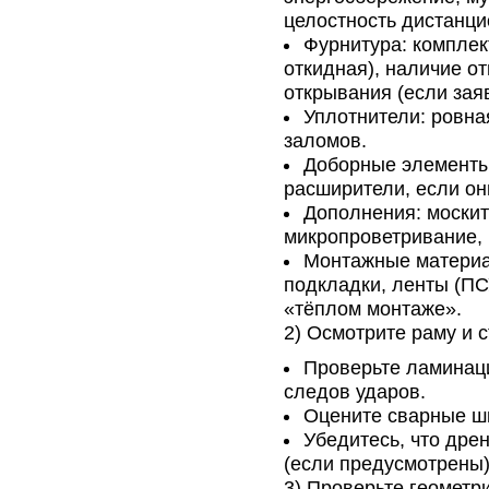
целостность дистанци
Фурнитура: комплек
откидная), наличие о
открывания (если зая
Уплотнители: ровна
заломов.
Доборные элементы
расширители, если он
Дополнения: москитн
микропроветривание, 
Монтажные материал
подкладки, ленты (П
«тёплом монтаже».
2) Осмотрите раму и с
Проверьте ламинаци
следов ударов.
Оцените сварные шв
Убедитесь, что дре
(если предусмотрены)
3) Проверьте геометр