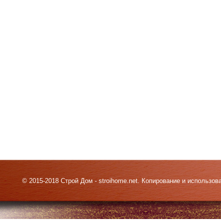
© 2015-2018 Строй Дом - stroihome.net. Копирование и использо