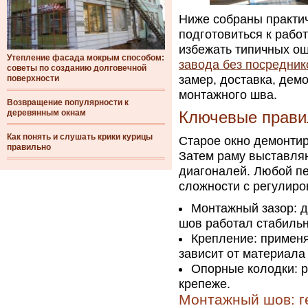
Ниже собраны практич
подготовиться к рабо
избежать типичных о
Утепление фасада мокрым способом:
завода без посредник
советы по созданию долговечной
замер, доставка, дем
поверхности
монтажного шва.
Возвращение популярности к
деревянным окнам
Ключевые прави
Как понять и слушать крики курицы
Старое окно демонтир
правильно
Затем раму выставляю
диагоналей. Любой пе
сложности с регулиро
Монтажный зазор: д
шов работал стабильн
Крепление: примен
зависит от материала
Опорные колодки: р
крепеже.
Монтажный шов: г