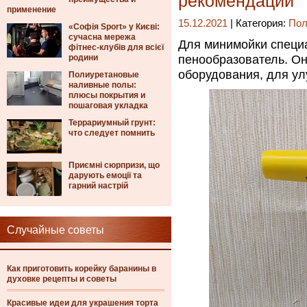
рекомендации
применение
15.12.2021
| Категория:
Пол
«Софія Sport» у Києві:
сучасна мережа
Для минимойки специ
фітнес-клубів для всієї
родини
пенообразователь. Он
оборудования, для у
Полиуретановые
наливные полы:
плюсы покрытия и
пошаговая укладка
Террариумный грунт:
что следует помнить
Приємні сюрпризи, що
дарують емоції та
гарний настрій
Случайные советы
Как приготовить корейку баранины в
духовке рецепты и советы
Красивые идеи для украшения торта