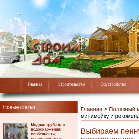
Главная
Строительство
Обустройство
Новые статьи
Главная
>
Полезный 
минимойку и рекомен
Медная труба для
Выбираем пенну
водоснабжения:
особенности,
преимущества и