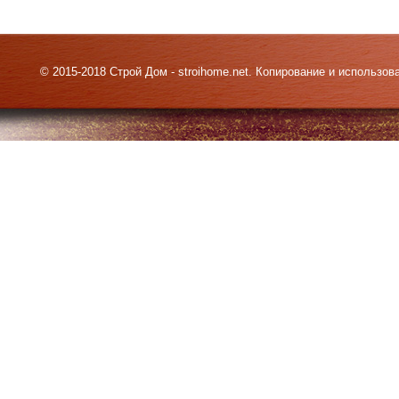
© 2015-2018 Строй Дом - stroihome.net. Копирование и использо