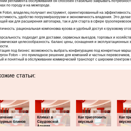
нии регламента обслуживания он способен стабильно закрывать потребност
ках по городу и на межгороде.
 Foton, владелец получает инструмент, ориентированный на эффективность
естимость, удобство погрузки/разгрузки и экономичность владения. Это дела
щей как для расширения автопарка, так и для старта в сфере грузоперевозок
тичность: рациональная компоновка кузова и удобный доступ к грузовому отс
ерсальность: подходит для доставки, сервисных выездов, торговых и хозяйст
омическая целесообразность: баланс цены, оснащения и эксплуатационных 
ости.
тация под бизнес: возможность выбрать конфигурацию под конкретные маршр
ургон Foton – это прикладное решение для компаний и частных перевозчиков
й и понятный в обслуживании коммерческий транспорт с широким спектром
ожие статьи:
начение
Климат в
Как приготовить
Как пр
журных блинов
Саудовской
вкусный
вкусн
Аравии