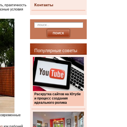
Контакты
ть, практичность
азные условия
Популярные советы
Раскрутка сайтов на Ютубе
и процесс создания
идеального ролика
 современные
on
как рабочий