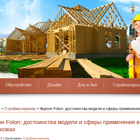
Обустройство
Дизайн
Дом и быт
Стройматериа
я
>
Стройматериалы
>
Фургон Foton: достоинства модели и сферы применения
он Foton: достоинства модели и сферы применения в
возках
26
| Категория:
Стройматериалы