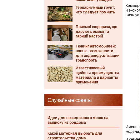
Коммерч
Террариумный грунт:
и эконо
что следует помнить
эксплуа
Приємні сюрпризи, що
дарують емоції та
гарний настрій
Тюнинг автомобилей:
новые возможности
для индивидуализации
транспорта
Известняковый
щебень: преимущества
материала и варианты
применения
Случайные советы
Идеи для праздничного меню на
выписку из роддома
Именно 
модели,
Какой материал выбрать для
строительства дома
В сегме