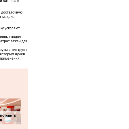
и бизнеса в
: достаточную
ет модель
.
еку ускоряют
венных задач.
затрат важен для
уты и тип груза.
, которым нужен
 применения.
иготовить
ое