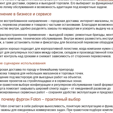
ент для доставки, сервиса и выездной торговли. Его выбирают за функционал
ю логику обслуживания и возможность адаптации под конкретные задачи.
нение в бизнесе и сервисе
е востребованное направление – городская доставка: интернет-магазины, по
, перевозка упаковки и товаров с частыми остановками. Благодаря возможно
нство внутри, удобно разделять заказы по маршрутам и ускорять выдачу на а
распространенное применение – выездной сервис: ремонтные бригады, мон
овые компании, техническое обслуживание. Внутри можно разместить инстру
ж, а также установить полки и фиксаторы для безопасной перевозки оборудо
ургон хорошо подходит для корпоративной логистики, когда компании нужен
рт для регулярных поставок между офисом, складом и производственной пло
т контроль над сроками и снижает зависимость от сторонних перевозчиков.
е сценарии использования
рская доставка по городу и ближайшему пригороду.
озка товаров для небольших магазинов и торговых точек.
ение под мастерскую для выездных работ на объектах.
ение проектов на стройплощадках и в сервисных зонах.
ри грамотном выборе конфигурации и регулярном обслуживании такой формат
рта помогает закрывать широкий спектр задач – от ежедневной развозки до
изированных сервисных работ – сохраняя удобство эксплуатации и предска
: почему фургон Foton – практичный выбор
Foton сочетает в себе рабочую выносливость, понятную эксплуатацию и функ
 важны для ежедневных коммерческих задач. При грамотном подборе компле