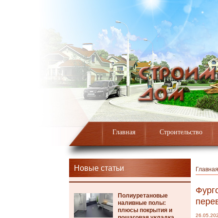
Главная
Строительство
Новые статьи
Главна
Фург
Полиуретановые
пере
наливные полы:
плюсы покрытия и
26.05.20
пошаговая укладка