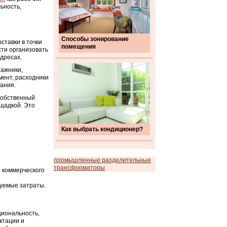
ьность,
Способы зонирование
ставки в точки
помещения
сти организовать
дресах.
тажники,
мент, расходники
вания.
 собственный
щадкой. Это
Как выбрать кондиционер?
промышленные разделительные
трансформаторы
 коммерческого
зуемые затраты.
циональность,
ктации и