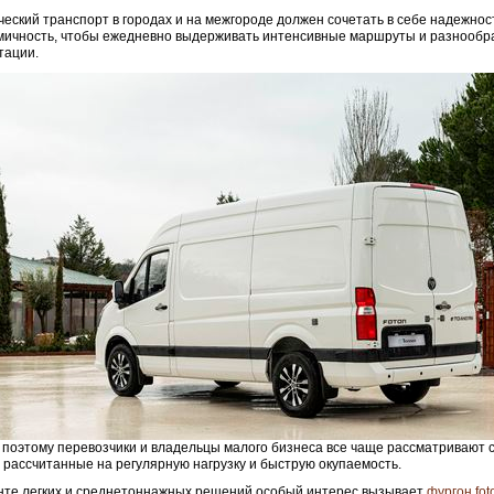
еский транспорт в городах и на межгороде должен сочетать в себе надежнос
мичность, чтобы ежедневно выдерживать интенсивные маршруты и разнообр
тации.
поэтому перевозчики и владельцы малого бизнеса все чаще рассматривают
 рассчитанные на регулярную нагрузку и быструю окупаемость.
нте легких и среднетоннажных решений особый интерес вызывает
фургон fot