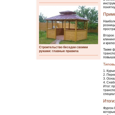
инструм
понятну
Приме
Наиболе
розницы
простра
Второе 
клининг
и крепе
Строительство беседки своими
Также ф
руками: главные правила
транспо
повышае
Типовы
Курье
Перев
Оснащ
Снабж
Итог: п
транспо
специал
Итоги
Фургон 
которые