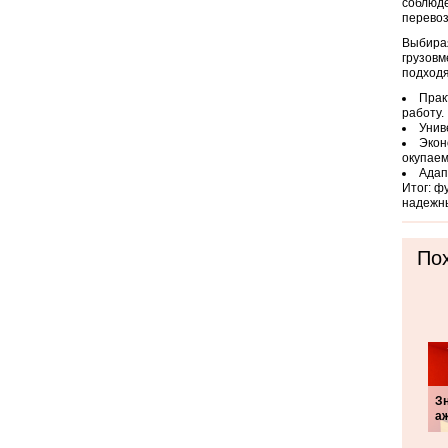
соблюде
перевоз
Выбирая
грузовм
подходя
Прак
работу.
Унив
Экон
окупаем
Адап
Итог: ф
надежны
Пох
З
а