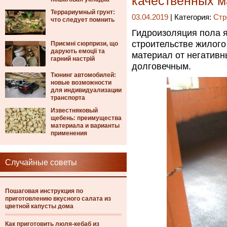
качественных м
Террариумный грунт:
03.04.2019
| Категория:
Стр
что следует помнить
Гидроизоляция пола 
строительстве жилого
Приємні сюрпризи, що
дарують емоції та
материал от негативн
гарний настрій
долговечным.
Тюнинг автомобилей:
новые возможности
для индивидуализации
транспорта
Известняковый
щебень: преимущества
материала и варианты
применения
Случайные советы
Пошаговая инструкция по
приготовлению вкусного салата из
цветной капусты дома
Как приготовить люля-кебаб из