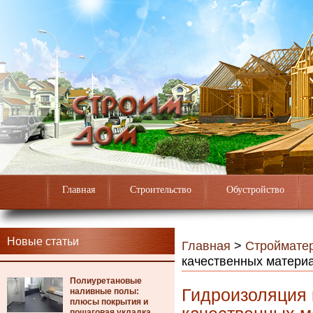
Главная
Строительство
Обустройство
Новые статьи
Главная
>
Строймате
качественных матери
Полиуретановые
Гидроизоляция 
наливные полы:
плюсы покрытия и
пошаговая укладка