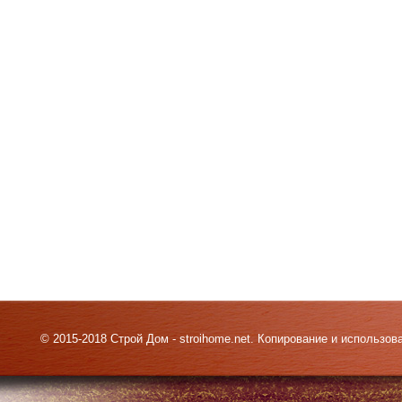
© 2015-2018 Строй Дом - stroihome.net. Копирование и использо