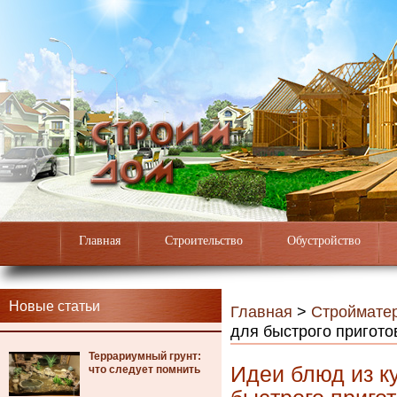
Главная
Строительство
Обустройство
Новые статьи
Главная
>
Строймате
для быстрого пригот
Террариумный грунт:
Идеи блюд из к
что следует помнить