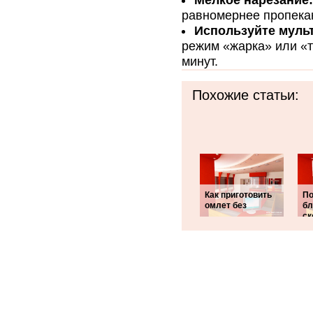
Мелкое нарезание:
равномернее пропека
Используйте муль
режим «жарка» или «т
минут.
Похожие статьи:
Как приготовить
П
омлет без
бл
ск