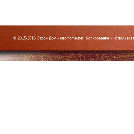
© 2015-2018 Строй Дом - stroihome.net. Копирование и использо