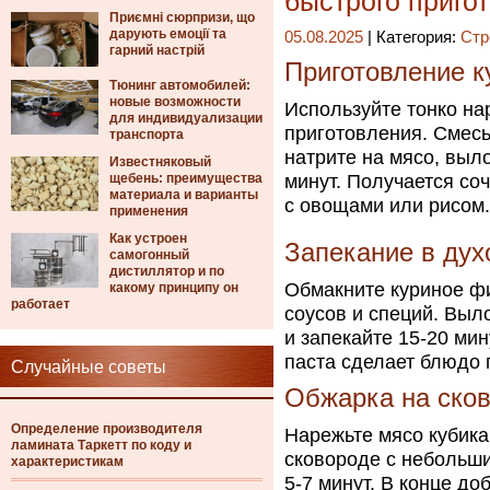
быстрого приго
Приємні сюрпризи, що
дарують емоції та
05.08.2025
| Категория:
Стр
гарний настрій
Приготовление к
Тюнинг автомобилей:
новые возможности
Используйте тонко на
для индивидуализации
приготовления. Смесь
транспорта
натрите на мясо, выло
Известняковый
щебень: преимущества
минут. Получается со
материала и варианты
с овощами или рисом.
применения
Как устроен
Запекание в ду
самогонный
дистиллятор и по
Обмакните куриное ф
какому принципу он
работает
соусов и специй. Выл
и запекайте 15-20 мин
паста сделает блюдо
Случайные советы
Обжарка на сков
Определение производителя
Нарежьте мясо кубика
ламината Таркетт по коду и
сковороде с небольши
характеристикам
5-7 минут. В конце д