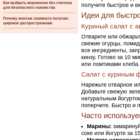
Как выбрать мороженое без глютена
получите быстрое и в
для безопасного лакомства
Идеи для быстро
Почему монтаж ламината получил
широкое распространение
Куриный салат с 
Отварите или обжарьт
свежие огурцы, помид
все ингредиенты, зап
кинзу. Готово за 10 м
или ломтиками хлеба.
Салат с куриным ф
Нарежьте отварное ил
Добавьте свежую зеле
натуральным йогуртом
поперчите. Быстро и 
Часто использу
Марины:
замаринуй
соке или йогурте за 1