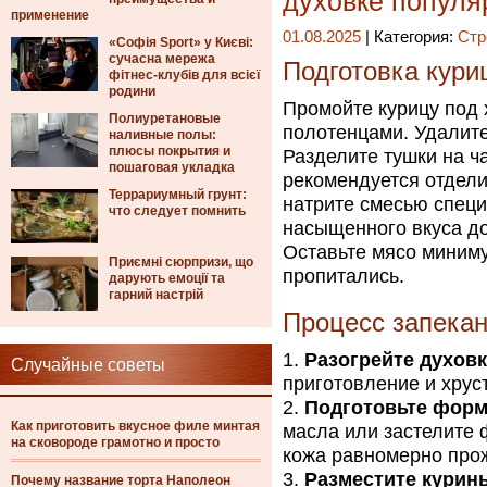
духовке популя
применение
01.08.2025
| Категория:
Стр
«Софія Sport» у Києві:
сучасна мережа
Подготовка кури
фітнес-клубів для всієї
родини
Промойте курицу под
Полиуретановые
полотенцами. Удалит
наливные полы:
плюсы покрытия и
Разделите тушки на ч
пошаговая укладка
рекомендуется отдели
Террариумный грунт:
натрите смесью специ
что следует помнить
насыщенного вкуса до
Оставьте мясо миниму
Приємні сюрпризи, що
пропитались.
дарують емоції та
гарний настрій
Процесс запека
Разогрейте духов
Случайные советы
приготовление и хрус
Подготовьте форм
Как приготовить вкусное филе минтая
масла или застелите 
на сковороде грамотно и просто
кожа равномерно прож
Разместите курин
Почему название торта Наполеон