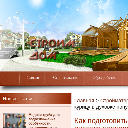
Главная
Строительство
Обустройство
Новые статьи
Главная
>
Строймате
курицу в духовке поп
Медная труба для
Как подготовить
водоснабжения:
особенности,
преимущества и