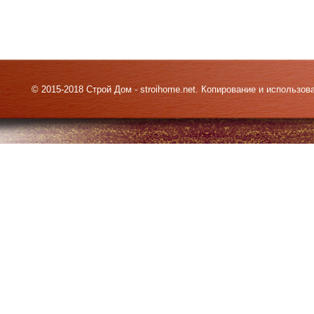
© 2015-2018 Строй Дом - stroihome.net. Копирование и использо