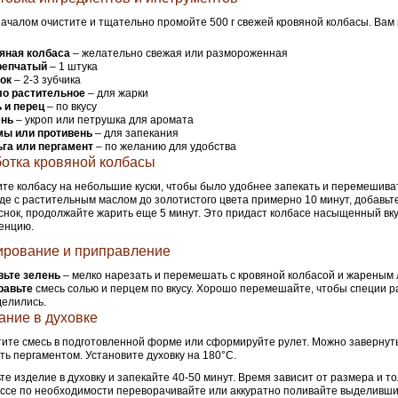
ачалом очистите и тщательно промойте 500 г свежей кровяной колбасы. Вам 
яная колбаса
– желательно свежая или размороженная
репчатый
– 1 штука
ок
– 2-3 зубчика
о растительное
– для жарки
 и перец
– по вкусу
ень
– укроп или петрушка для аромата
ы или противень
– для запекания
га или пергамент
– по желанию для удобства
отка кровяной колбасы
те колбасу на небольшие куски, чтобы было удобнее запекать и перемешиват
де с растительным маслом до золотистого цвета примерно 10 минут, добавь
еснок, продолжайте жарить еще 5 минут. Это придаст колбасе насыщенный вк
енцию.
рование и приправление
вьте зелень
– мелко нарезать и перемешать с кровяной колбасой и жареным 
равьте
смесь солью и перцем по вкусу. Хорошо перемешайте, чтобы специи 
елились.
ание в духовке
ите смесь в подготовленной форме или сформируйте рулет. Можно завернуть
ть пергаментом. Установите духовку на 180°C.
те изделие в духовку и запекайте 40-50 минут. Время зависит от размера и 
ссе по необходимости переворачивайте или аккуратно поливайте выделивши