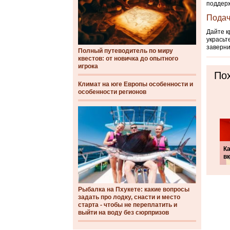
поддерж
Подач
Дайте к
украсьт
заверни
Полный путеводитель по миру
квестов: от новичка до опытного
игрока
Пох
Климат на юге Европы особенности и
особенности регионов
Ка
в
Рыбалка на Пхукете: какие вопросы
задать про лодку, снасти и место
старта - чтобы не переплатить и
выйти на воду без сюрпризов