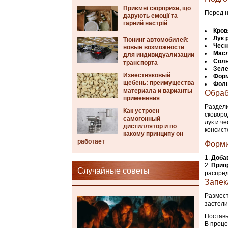
Приємні сюрпризи, що
Перед н
дарують емоції та
гарний настрій
Кров
Лук 
Тюнинг автомобилей:
Чесн
новые возможности
Масл
для индивидуализации
Соль
транспорта
Зел
Известняковый
Форм
щебень: преимущества
Фоль
материала и варианты
Обраб
применения
Раздели
Как устроен
сковоро
самогонный
лук и ч
дистиллятор и по
консист
какому принципу он
работает
Форми
Доба
Прип
Случайные советы
распред
Запек
Размест
застели
Поставь
В проце