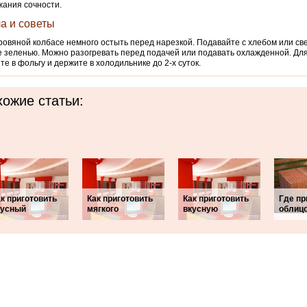
ания сочности.
а и советы
ровяной колбасе немного остыть перед нарезкой. Подавайте с хлебом или с
е зеленью. Можно разогревать перед подачей или подавать охлажденной. Дл
те в фольгу и держите в холодильнике до 2-х суток.
ожие статьи:
к приготовить
Как приготовить
Как приготовить
Где п
кусный
мягкого
вкусную
облиц