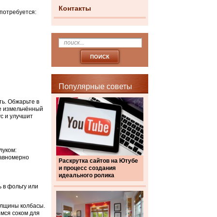
Контакты
потребуется:
Популярные советы
ь. Обжарьте в
те измельчённый
ус и улучшит
луком:
равномерно
Раскрутка сайтов на Ютубе
и процесс создания
идеального ролика
 в фольгу или
толщины колбасы.
мся соком для