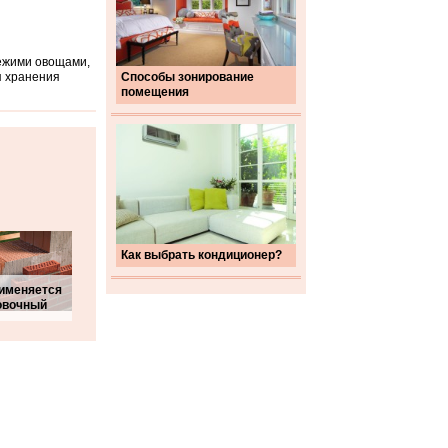
вежими овощами,
я хранения
Способы зонирование
помещения
Как выбрать кондиционер?
рименяется
овочный