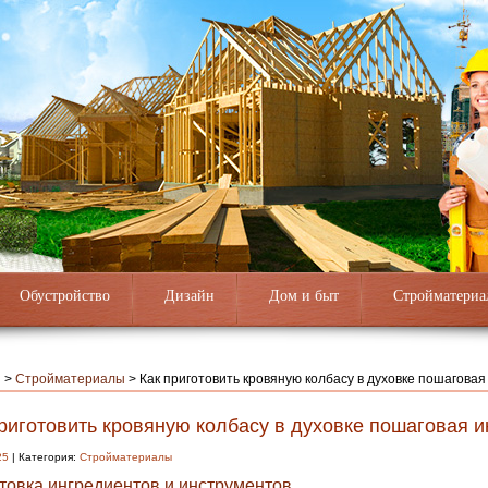
Обустройство
Дизайн
Дом и быт
Стройматериа
я
>
Стройматериалы
>
Как приготовить кровяную колбасу в духовке пошаговая
риготовить кровяную колбасу в духовке пошаговая и
25
| Категория:
Стройматериалы
товка ингредиентов и инструментов