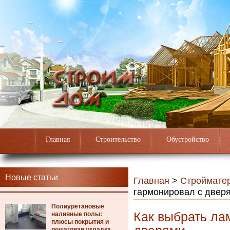
Главная
Строительство
Обустройство
Новые статьи
Главная
>
Строймате
гармонировал с двер
Полиуретановые
Как выбрать ла
наливные полы:
плюсы покрытия и
пошаговая укладка