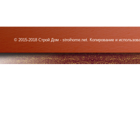
© 2015-2018 Строй Дом - stroihome.net. Копирование и использо