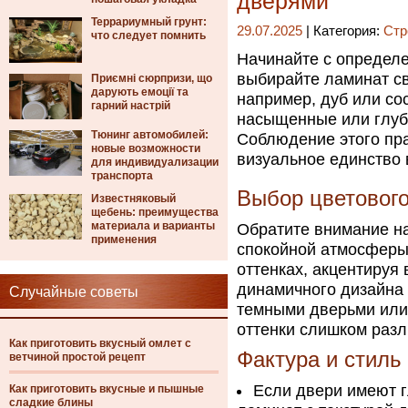
дверями
Террариумный грунт:
29.07.2025
| Категория:
Стр
что следует помнить
Начинайте с определе
выбирайте ламинат св
Приємні сюрпризи, що
дарують емоції та
например, дуб или со
гарний настрій
насыщенные или глубок
Тюнинг автомобилей:
Соблюдение этого пр
новые возможности
визуальное единство
для индивидуализации
транспорта
Выбор цветового
Известняковый
щебень: преимущества
материала и варианты
Обратите внимание н
применения
спокойной атмосферы
оттенках, акцентируя
динамичного дизайна 
Случайные советы
темными дверьми или 
оттенки слишком разл
Как приготовить вкусный омлет с
Фактура и стиль
ветчиной простой рецепт
Если двери имеют г
Как приготовить вкусные и пышные
сладкие блины