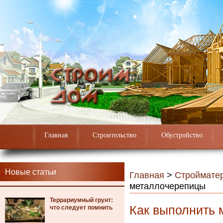
Главная
Строительство
Обустройство
Новые статьи
Главная
>
Строймате
металлочерепицы
Террариумный грунт:
Как выполнить
что следует помнить