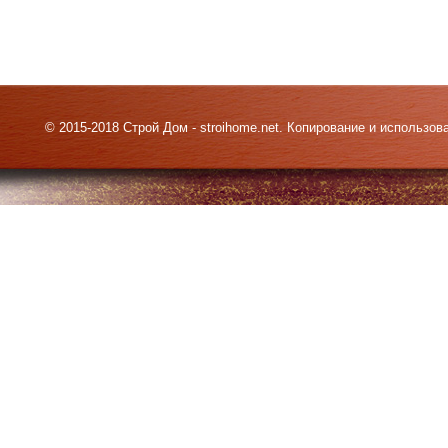
© 2015-2018 Строй Дом - stroihome.net. Копирование и использо