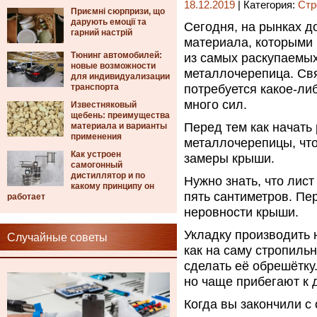
18.12.2019
| Категория:
Стр
Приємні сюрпризи, що
дарують емоції та
Сегодня, на рынках д
гарний настрій
материала, которыми 
Тюнинг автомобилей:
из самых раскупаемых
новые возможности
металлочерепица.
Свя
для индивидуализации
транспорта
потребуется какое-ли
много сил.
Известняковый
щебень: преимущества
Перед тем как начать
материала и варианты
применения
металлочерепицы, что
Как устроен
замеры крыши.
самогонный
дистиллятор и по
Нужно знать, что лис
какому принципу он
пять сантиметров. Пе
работает
неровности крыши.
Укладку производить 
Случайные советы
как на саму стропиль
сделать её обрешётку
но чаще прибегают к 
Когда вы закончили с