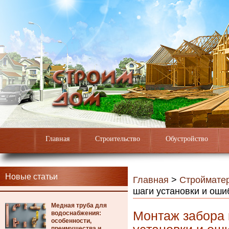
Главная
Строительство
Обустройство
Новые статьи
Главная
>
Строймате
шаги установки и оши
Медная труба для
Монтаж забора 
водоснабжения:
особенности,
преимущества и