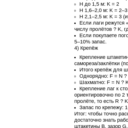
H до 1,5 м: K = 2
H 1,6–2,0 м: K = 2–
H 2,1–2,5 м: K = 3 (
Если лаги режутся 
числу пролётов ? K, г
Если покупаете пог
5–10% запас.
4) Крепёж
Крепление штакетин 
самореза/заклёпки (по
Итого крепёж для ш
Однорядно: F = N ? 
Шахматно: F = N ? K
Крепление лаг к ст
ориентировочно по 2 
пролёте, то есть R ? K
Запас по крепежу: 
Итог: чтобы точно ра
достаточно знать раб
штакетины B, зазор G,