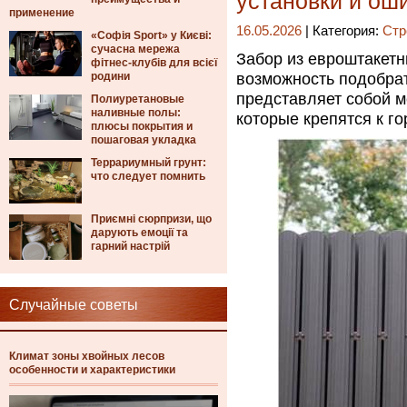
установки и оши
применение
16.05.2026
| Категория:
Стр
«Софія Sport» у Києві:
сучасна мережа
Забор из евроштакетн
фітнес-клубів для всієї
родини
возможность подобрат
представляет собой м
Полиуретановые
наливные полы:
которые крепятся к г
плюсы покрытия и
пошаговая укладка
Террариумный грунт:
что следует помнить
Приємні сюрпризи, що
дарують емоції та
гарний настрій
Случайные советы
Климат зоны хвойных лесов
особенности и характеристики