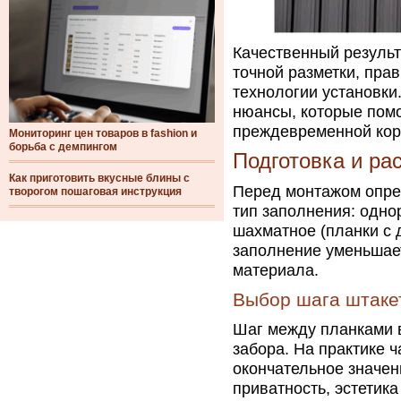
Качественный результа
точной разметки, пра
технологии установки
нюансы, которые помо
преждевременной кор
Мониторинг цен товаров в fashion и
борьба с демпингом
Подготовка и ра
Как приготовить вкусные блины с
Перед монтажом опре
творогом пошаговая инструкция
тип заполнения: одно
шахматное (планки с 
заполнение уменьшает
материала.
Выбор шага штаке
Шаг между планками в
забора. На практике 
окончательное значен
приватность, эстетик