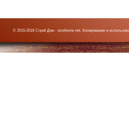
© 2015-2018 Строй Дом - stroihome.net. Копирование и использо