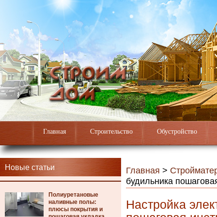
Главная
Строительство
Обустройство
Новые статьи
Главная
>
Строймате
будильника пошагова
Полиуретановые
Настройка элек
наливные полы:
плюсы покрытия и
пошаговая укладка