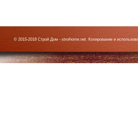
© 2015-2018 Строй Дом - stroihome.net. Копирование и использо