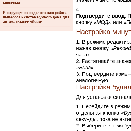
значениями с помощь
специями
Инструкция по подключению робота
Подтвердите ввод.
П
пылесоса к системе умного дома для
кнопку
«МОД»
или
«П
автоматизации уборки
Настройка мину
В режиме редактир
нажав кнопку
«Рекон
часах.
Растягивайте знач
«Вниз»
.
Подтвердите измен
аналогичную.
Настройка буди
Для установки сигнал
Перейдите в режим 
отдельная кнопка
«Бу
секунды, пока не акт
Выберите время бу