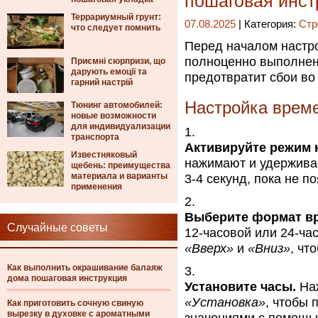
пошаговая инст
Террариумный грунт:
07.08.2025
| Категория:
Стр
что следует помнить
Перед началом настро
полноценно выполнена
Приємні сюрпризи, що
дарують емоції та
предотвратит сбои во
гарний настрій
Настройка време
Тюнинг автомобилей:
новые возможности
для индивидуализации
транспорта
Активируйте режим 
Известняковый
нажимают и удержива
щебень: преимущества
материала и варианты
3-4 секунд, пока не 
применения
Выберите формат в
Случайные советы
12-часовой или 24-ча
«Вверх»
и
«Вниз»
, чт
Как выполнить окрашивание балаяж
дома пошаговая инструкция
Установите часы.
Наж
«Установка»
, чтобы 
Как приготовить сочную свиную
вырезку в духовке с ароматными