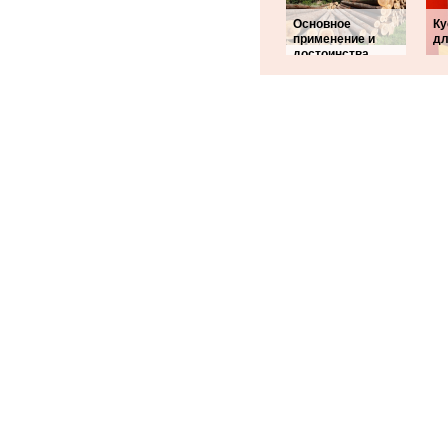
Основное
Ку
применение и
дл
достоинства