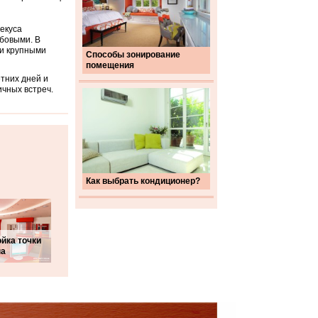
екуса
обовыми. В
и крупными
Способы зонирование
помещения
етних дней и
чных встреч.
Как выбрать кондиционер?
йка точки
па