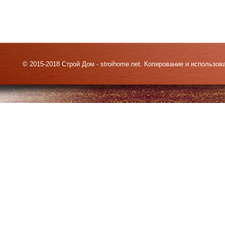
© 2015-2018 Строй Дом - stroihome.net. Копирование и использо