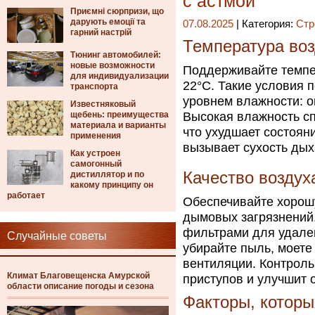
с астмой
Приємні сюрпризи, що
дарують емоції та
07.08.2025
| Категория:
Стр
гарний настрій
Температура воз
Тюнинг автомобилей:
новые возможности
Поддерживайте темпе
для индивидуализации
22°C. Такие условия 
транспорта
уровнем влажности: о
Известняковый
щебень: преимущества
Высокая влажность сп
материала и варианты
что ухудшает состоян
применения
вызывает сухость дых
Как устроен
самогонный
Качество воздух
дистиллятор и по
какому принципу он
работает
Обеспечивайте хорош
дымовых загрязнений.
фильтрами для удален
Случайные советы
убирайте пыль, моете
вентиляции. Контроль
Климат Благовещенска Амурской
приступов и улучшит 
области описание погоды и сезона
Факторы, которы