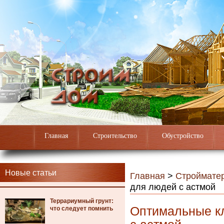
Главная
Строительство
Обустройство
Новые статьи
Главная
>
Строймате
для людей с астмой
Террариумный грунт:
Оптимальные к
что следует помнить