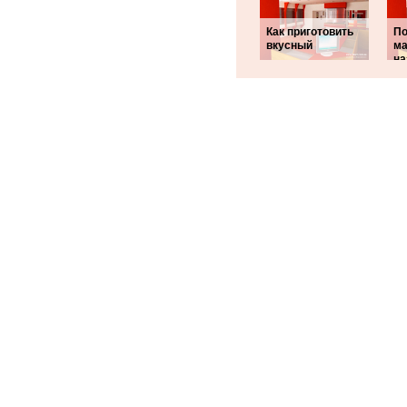
Как приготовить
П
вкусный
ма
на