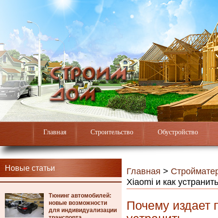
Главная
Строительство
Обустройство
Новые статьи
Главная
>
Строймате
Xiaomi и как устранит
Тюнинг автомобилей:
Почему издает п
новые возможности
для индивидуализации
транспорта