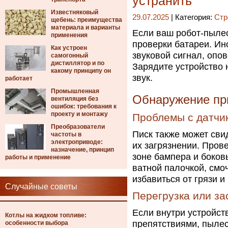
устранить
Известняковый
29.07.2025
| Категория:
Стр
щебень: преимущества
материала и варианты
Если ваш робот-пылес
применения
проверки батареи. Ин
Как устроен
звуковой сигнал, оп
самогонный
дистиллятор и по
Зарядите устройство 
какому принципу он
звук.
работает
Промышленная
Обнаружение пр
вентиляция без
ошибок: требования к
проекту и монтажу
Проблемы с датчи
Преобразователи
Писк также может сви
частоты в
электроприводе:
их загрязнении. Пров
назначение, принцип
зоне бампера и боков
работы и применение
ватной палочкой, смо
избавиться от грязи и
Случайные советы
Перегрузка или за
Если внутри устройств
Котлы на жидком топливе:
препятствиями, пылес
особенности выбора