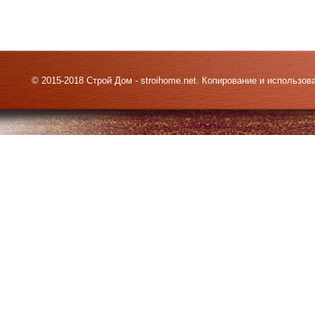
© 2015-2018 Строй Дом - stroihome.net. Копирование и использо