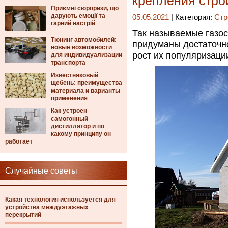
крепления стр
Приємні сюрпризи, що
дарують емоції та
05.05.2021
| Категория:
Стр
гарний настрій
Так называемые газо
Тюнинг автомобилей:
придуманы достаточно
новые возможности
рост их популяризаци
для индивидуализации
транспорта
Известняковый
щебень: преимущества
материала и варианты
применения
Как устроен
самогонный
дистиллятор и по
какому принципу он
работает
Случайные советы
Какая технология используется для
устройства междуэтажных
перекрытий