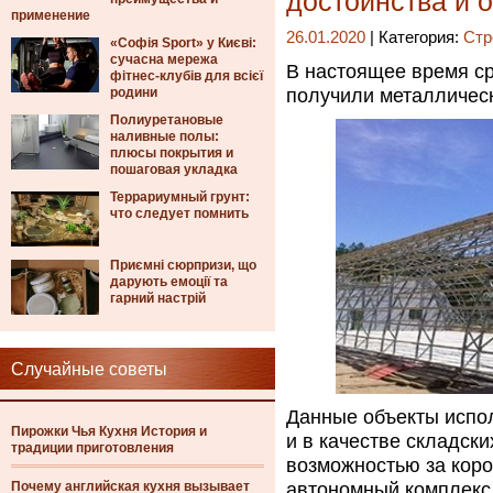
достоинства и 
применение
26.01.2020
| Категория:
Стр
«Софія Sport» у Києві:
сучасна мережа
В настоящее время с
фітнес-клубів для всієї
родини
получили металлическ
Полиуретановые
наливные полы:
плюсы покрытия и
пошаговая укладка
Террариумный грунт:
что следует помнить
Приємні сюрпризи, що
дарують емоції та
гарний настрій
Случайные советы
Данные объекты испол
Пирожки Чья Кухня История и
и в качестве складск
традиции приготовления
возможностью за коро
Почему английская кухня вызывает
автономный комплекс