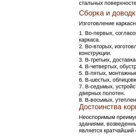
стальных поверхносте
Сборка и доводк
Изготовление каркасн
Во-первых, согласо
каркаса.
Во-вторых, изготов
конструкции.
В-третьих, доставк
В-четвертых, обуст
В-пятых, монтажные
В-шестых, облицовк
В-седьмых, устройс
дверных полотен.
В-восьмых, утеплен
Достоинства ко
Неоспоримым преимущ
зданиями, возведенн
является кратчайший с