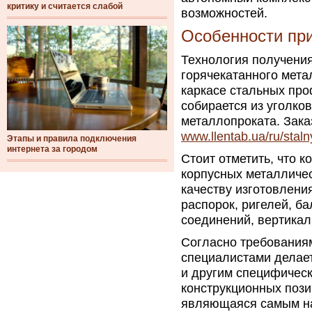
критику и считается слабой
возможностей.
Особенности пр
Технология получени
горячекатанного мет
каркасе стальных про
собирается из уголков
металлопроката. Зака
www.llentab.ua/ru/stal
Этапы и правила подключения
интернета за городом
Стоит отметить, что 
корпусных металличес
качеству изготовлени
распорок, ригелей, б
соединений, вертикал
Согласно требованиям
специалистами делает
и другим специфичес
конструкционных пози
являющаяся самым на