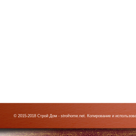
© 2015-2018 Строй Дом - stroihome.net. Копирование и использо