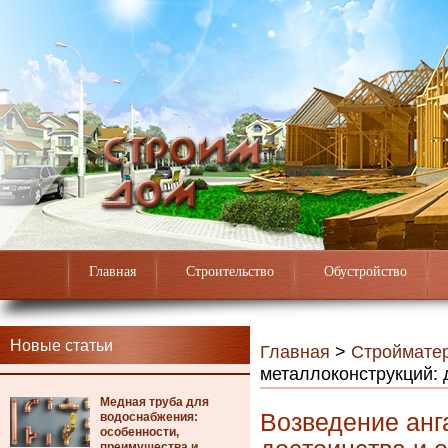
Главная
Строительство
Обустройство
Новые статьи
Главная
>
Строймате
металлоконструкций: 
Медная труба для
Возведение анг
водоснабжения:
особенности,
преимущества и