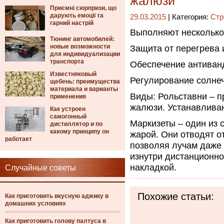
жалюзи
Приємні сюрпризи, що
дарують емоції та
29.03.2015
| Категория:
Стр
гарний настрій
Выполняют несколько
Тюнинг автомобилей:
новые возможности
Защита от перегрева 
для индивидуализации
транспорта
Обеспечение антиван
Известняковый
Регулирование солнеч
щебень: преимущества
материала и варианты
Виды: Рольставни – 
применения
жалюзи. Устанавливаю
Как устроен
самогонный
Маркизеты – один из 
дистиллятор и по
какому принципу он
жарой. Они отводят о
работает
позволяя лучам даже 
изнутри дистанционно
накладкой.
Случайные советы
Похожие статьи:
Как приготовить вкусную аджику в
домашних условиях
Как приготовить голову палтуса в