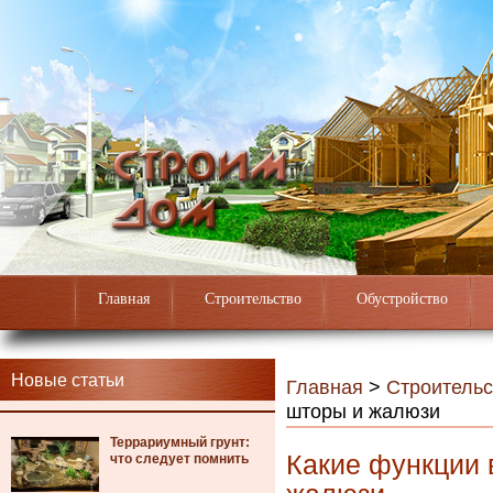
Главная
Строительство
Обустройство
Новые статьи
Главная
>
Строительс
шторы и жалюзи
Террариумный грунт:
Какие функции
что следует помнить