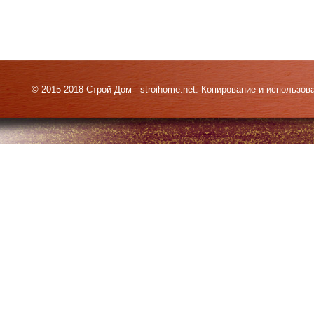
© 2015-2018 Строй Дом - stroihome.net. Копирование и использо