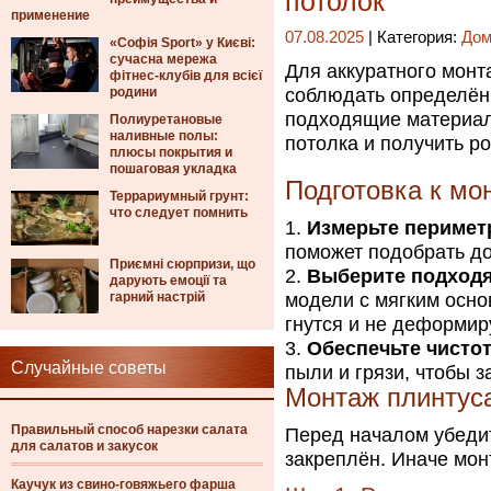
потолок
применение
07.08.2025
| Категория:
Дом
«Софія Sport» у Києві:
сучасна мережа
Для аккуратного монт
фітнес-клубів для всієї
родини
соблюдать определён
подходящие материал
Полиуретановые
наливные полы:
потолка и получить ро
плюсы покрытия и
пошаговая укладка
Подготовка к мо
Террариумный грунт:
что следует помнить
Измерьте перимет
поможет подобрать до
Приємні сюрпризи, що
Выберите подход
дарують емоції та
гарний настрій
модели с мягким осно
гнутся и не деформир
Обеспечьте чистот
Случайные советы
пыли и грязи, чтобы 
Монтаж плинтуса
Правильный способ нарезки салата
Перед началом убедит
для салатов и закусок
закреплён. Иначе мон
Каучук из свино-говяжьего фарша