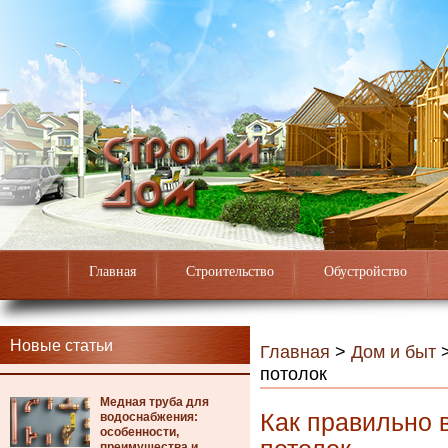
Главная
Строительство
Обустройство
Новые статьи
Главная
>
Дом и быт
потолок
Медная труба для
Как правильно 
водоснабжения:
особенности,
преимущества и