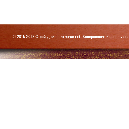
© 2015-2018 Строй Дом - stroihome.net. Копирование и использо