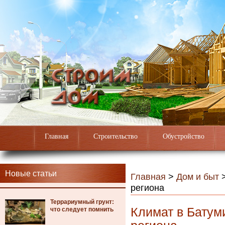
Главная
Строительство
Обустройство
Новые статьи
Главная
>
Дом и быт
региона
Террариумный грунт:
Климат в Батум
что следует помнить