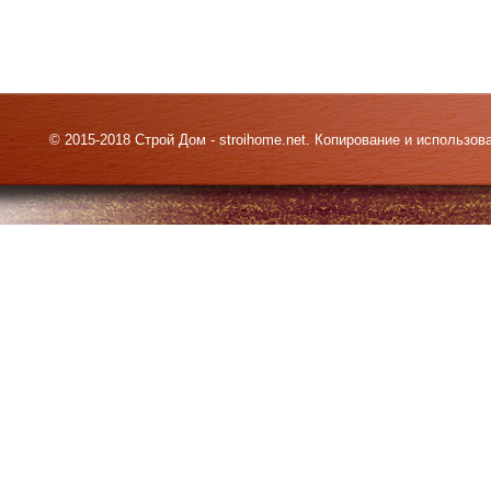
© 2015-2018 Строй Дом - stroihome.net. Копирование и использо