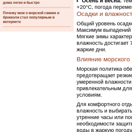
Осень и весна:
тем
дома легко и быстро
+20°C, погода переме
Осадки и влажнос
Почему мем о морской свинке и
брокколи стал популярным в
интернете
Общий уровень осадко
Максимум выпадений 
Мягкие зимы характе
влажность достигает
жаркие дни.
Влияние морского
Морская политика обе
предотвращает резкие
умеренной влажности 
привлекательным для 
условиям.
Для комфортного отд
влажность и выбирать
утренние часы или по
необходимости защит
воды в жаркую погоду