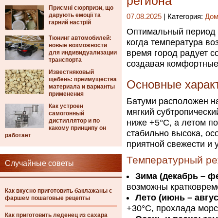
региона
Приємні сюрпризи, що
дарують емоції та
07.08.2025
| Категория:
Дом
гарний настрій
Оптимальный период д
Тюнинг автомобилей:
когда температура во
новые возможности
время город радует с
для индивидуализации
транспорта
создавая комфортные 
Известняковый
щебень: преимущества
Основные характ
материала и варианты
применения
Батуми расположен н
Как устроен
мягкий субтропически
самогонный
дистиллятор и по
ниже +5°C, а летом п
какому принципу он
стабильно высока, ос
работает
приятной свежести и 
Температурный р
Случайные советы
Зима (декабрь – ф
возможны кратковреме
Как вкусно приготовить баклажаны с
Лето (июнь – авгус
фаршем пошаговые рецепты
+30°C, прохлада морс
Как приготовить леденец из сахара