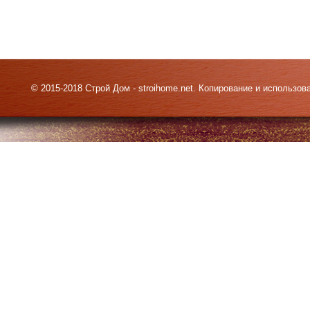
© 2015-2018 Строй Дом - stroihome.net. Копирование и использо