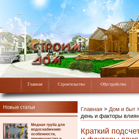
Главная
Строительство
Обустройство
Новые статьи
Главная
>
Дом и быт
день и факторы влия
Медная труба для
Краткий подсчет
водоснабжения:
особенности,
преимущества и