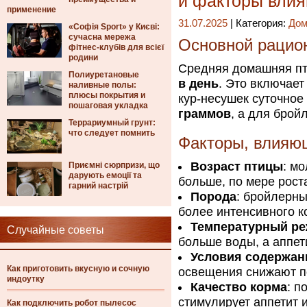
и факторы влия
применение
31.07.2025
| Категория:
Дом
«Софія Sport» у Києві:
сучасна мережа
Основной рацио
фітнес-клубів для всієї
родини
Средняя домашняя пт
Полиуретановые
в день
. Это включает
наливные полы:
плюсы покрытия и
кур-несушек суточное
пошаговая укладка
граммов
, а для брой
Террариумный грунт:
что следует помнить
Факторы, влияю
Возраст птицы
: м
Приємні сюрпризи, що
дарують емоції та
больше, по мере роста
гарний настрій
Порода
: бройлерны
более интенсивного к
Температурный р
Случайные советы
больше воды, а аппет
Условия содержан
Как приготовить вкусную и сочную
освещения снижают п
индоутку
Качество корма
: п
стимулирует аппетит 
Как подключить робот пылесос