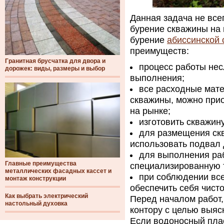
Данная задача не все
бурение скважины на 
бурение
абиссинской
преимуществ:
Гранитная брусчатка для двора и
процесс работы нес
дорожек: виды, размеры и выбор
выполнения;
все расходные мате
скважины, можно прио
на рынке;
изготовить скважин
для размещения скв
использовать подвал 
для выполнения ра
Главные преимущества
специализированную 
металлических фасадных кассет и
при соблюдении все
монтаж конструкции
обеспечить себя чист
Как выбрать электрический
Перед началом работ,
настольный духовка
контору с целью выя
Если водоносный плас