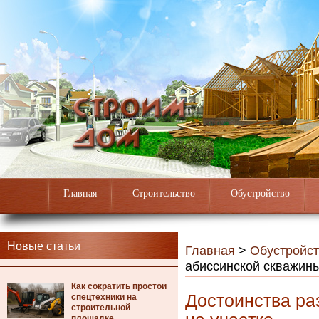
Главная
Строительство
Обустройство
Новые статьи
Главная
>
Обустройст
абиссинской скважины
Как сократить простои
Достоинства ра
спецтехники на
строительной
площадке