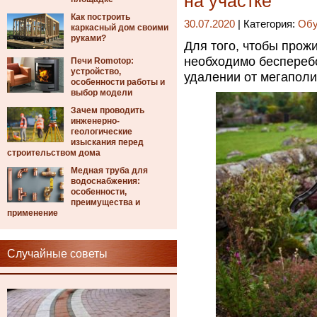
на участке
Как построить
30.07.2020
| Категория:
Обу
каркасный дом своими
руками?
Для того, чтобы прож
необходимо беспереб
Печи Romotop:
устройство,
удалении от мегаполи
особенности работы и
выбор модели
Зачем проводить
инженерно-
геологические
изыскания перед
строительством дома
Медная труба для
водоснабжения:
особенности,
преимущества и
применение
Случайные советы