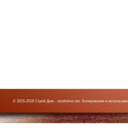
© 2015-2018 Строй Дом - stroihome.net. Копирование и использо