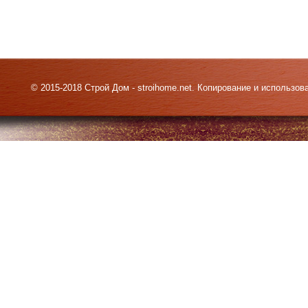
© 2015-2018 Строй Дом - stroihome.net. Копирование и использо