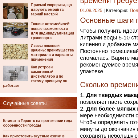
времени требуе
Приємні сюрпризи, що
дарують емоції та
01.08.2025
| Категория:
Пол
гарний настрій
Основные шаги 
Тюнинг автомобилей:
новые возможности
Чтобы получить идеал
для индивидуализации
литрами воды 5-10 ст
транспорта
кипения и добавьте м
Известняковый
щебень: преимущества
Постоянно помешивайт
материала и варианты
сломалась. Варите ма
применения
рекомендуемое время 
Как устроен
упаковке.
самогонный
дистиллятор и по
какому принципу он
Сколько времен
работает
Для твердых макар
позволяет пасте сохра
Случайные советы
Для более мягких 
мере необходимости с
Климат в Торонто на протяжении года
Чтобы определить гот
особенности погоды
минуты до окончания 
сохранять небольшую у
Как приготовить вкусные ежики в