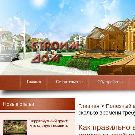
Главная
Строительство
Обустройство
Новые статьи
Главная
>
Полезный 
сколько времени треб
Террариумный грунт:
Как правильно 
что следует помнить