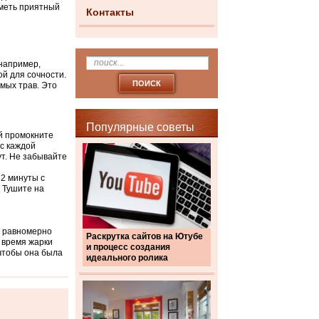
иметь приятный
Контакты
 например,
ой для сочности.
имых трав. Это
Популярные советы
й промокните
с каждой
ут. Не забывайте
 2 минуты с
. Тушите на
к равномерно
Раскрутка сайтов на Ютубе
 время жарки
и процесс создания
чтобы она была
идеального ролика