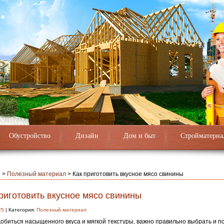
Обустройство
Дизайн
Дом и быт
Стройматериа
я
>
Полезный материал
>
Как приготовить вкусное мясо свинины
риготовить вкусное мясо свинины
25
| Категория:
Полезный материал
обиться насыщенного вкуса и мягкой текстуры, важно правильно выбрать и по