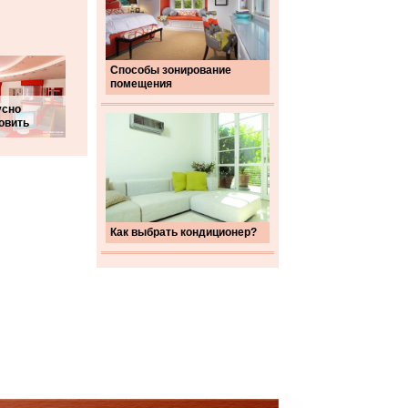
Способы зонирование
помещения
усно
овить
Как выбрать кондиционер?