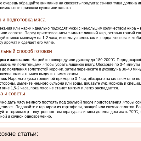
ю очередь обращайте внимание на свежесть продукта: свиная туша должна 
инимальные признаки сушки или запаха.
 и подготовка мяса
екания или жарки идеально подходят куски с небольшим количеством жира –
 или лопатка. Перед приготовлением снимите лишний жир, оставив тонкий сл
уйте мясо минимум на 1-2 часа, используя смесь соли, перца, чеснока и люб
су аромат и сделает его мягче.
льный способ готовки
ка и запекание:
Нагрейте сковороду или духовку до 180-200°C. Перед жарко
мажными полотенцами, чтобы убрать лишнюю влагу. Обжарьте по 3-4 минуты 
 до появления золотистой корочки, затем перенесите в духовку на 30-40 мин
чески поливать мясо выделившимся соком.
ние:
Нарежьте куски толщиной примерно 3-4 см, обжарьте на сильном огне по
стороны. Вылейте немного бульона или воды, добавьте лук, морковь и специи
 огне 1,5-2 часа, пока мясо не станет мягким и легко распадается.
а и советы
чно дать мясу немного постоять под фольгой после приготовления, чтобы со
елился. Подавайте с гарниром из картофеля, овощей или свежих салатов. Во
уйте термометр – внутренняя температура свинины должна достигать 70°C, 
ной и сочной одновременно.
ожие статьи: