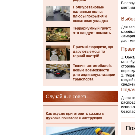
В перву
Полиуретановые
цвет, м
наливные полы:
плюсы покрытия и
Выбор
пошаговая укладка
Для зап
Террариумный грунт:
корейка
что следует помнить
Замарин
даст мя
Приємні сюрпризи, що
Прави
дарують емоції та
гарний настрій
Обжар
мясо бу
Тюнинг автомобилей:
стороны
новые возможности
периоди
для индивидуализации
Туше
транспорта
каждой 
среднем
Подач
Случайные советы
Достато
распред
использ
безопас
Как вкусно приготовить сазана в
духовке пошаговая инструкция
Пох