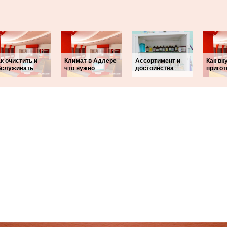
к очистить и
Климат в Адлере
Ассортимент и
Как вк
бслуживать
что нужно
достоинства
пригот