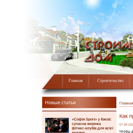
Главная
Строительство
Новые статьи
Главна
Как п
«Софія Sport» у Києві:
сучасна мережа
07.08.20
фітнес-клубів для всієї
Чтобы д
родини