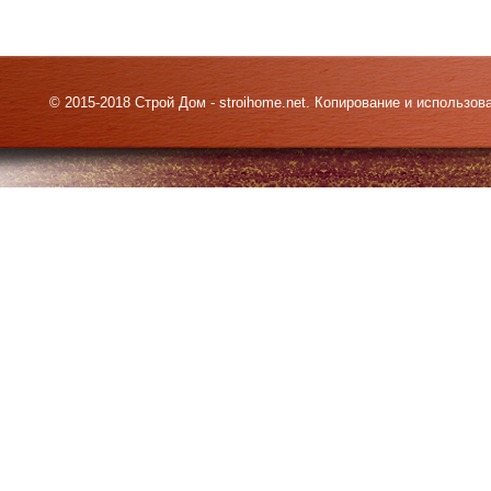
© 2015-2018 Строй Дом - stroihome.net. Копирование и использо