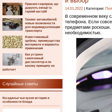
и выбор
Приємні сюрпризи, що
дарують емоції та
14.01.2022
| Категория:
Пол
гарний настрій
В современном веку с
Тюнинг автомобилей:
телефона. Если совс
новые возможности
предметами роскоши, 
для индивидуализации
транспорта
необходимостью.
Известняковый
щебень: преимущества
материала и варианты
применения
Как устроен
самогонный
дистиллятор и по
какому принципу он
работает
Случайные советы
Кесадилья чья кухня история и
особенности блюда