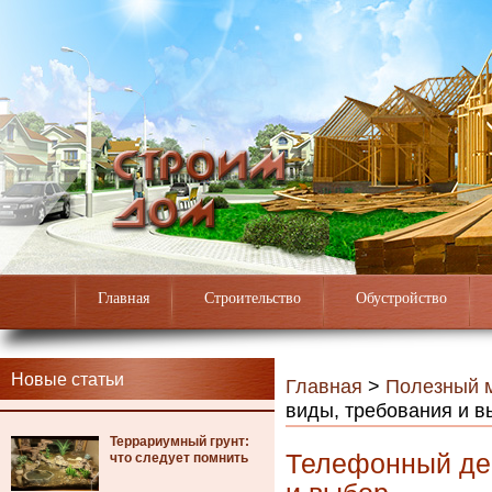
Главная
Строительство
Обустройство
Новые статьи
Главная
>
Полезный 
виды, требования и в
Террариумный грунт:
Телефонный дер
что следует помнить