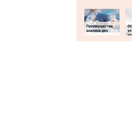
Преимущества
Ос
анализа цен
ус
на