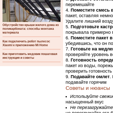
перемешайте
Поместите смесь в
пакет, оставляя немн
Удалите лишний возду
Обустройство крыши жилого дома из
Подготовьте каст
поликарбоната: способы монтажа
покрывала примерно п
материала
Поместите пакет 
Как подключить робот пылесос
убедившись, что он п
Xiaomi к приложению Mi Home
Готовьте на медле
проверяйте уровень в
Как приготовить медовик пошаговая
инструкция и советы
Готовность опред
пакет из воды, порежь
проверить готовность
Подавайте омлет
.
подавайте горячим
Советы и нюансы
Используйте свежи
насыщенный вкус
Не перезагружайте