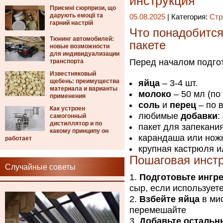
инструкция
Приємні сюрпризи, що
дарують емоції та
05.08.2025
| Категория:
Стр
гарний настрій
Что понадобится
Тюнинг автомобилей:
пакете
новые возможности
для индивидуализации
Перед началом подгот
транспорта
Известняковый
щебень: преимущества
яйца
– 3-4 шт.
материала и варианты
молоко
– 50 мл (по
применения
соль
и
перец
– по в
Как устроен
любимые
добавки
:
самогонный
дистиллятор и по
пакет для запекани
какому принципу он
карандаша или нож
работает
крупная кастрюля и
Пошаговая инст
Случайные советы
Подготовьте ингр
сыр, если используете
Взбейте яйца
в мис
перемешайте
Добавьте остальн