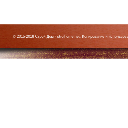
© 2015-2018 Строй Дом - stroihome.net. Копирование и использо