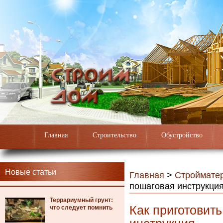
Главная
Строительство
Обустройство
Новые статьи
Главная
>
Строймате
пошаговая инструкци
Террариумный грунт:
Как приготовить
что следует помнить