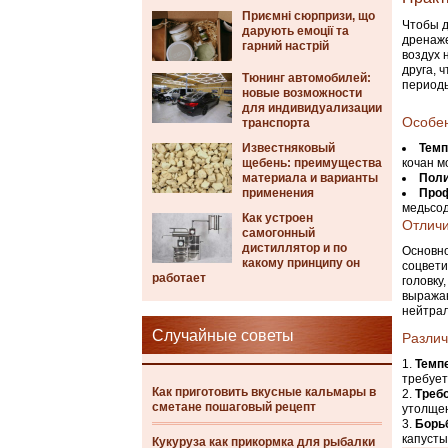
Приємні сюрпризи, що
Чтобы д
дарують емоції та
дренаже
гарний настрій
воздух 
друга, 
Тюнинг автомобилей:
периоды
новые возможности
для индивидуализации
Особен
транспорта
Известняковый
Темп
щебень: преимущества
кочан м
материала и варианты
Пол
применения
Проф
медьсо
Как устроен
Отличи
самогонный
дистиллятор и по
Основно
какому принципу он
соцвети
работает
головку
выражаю
нейтрал
Случайные советы
Разли
Темп
требует
Как приготовить вкусные кальмары в
Треб
сметане пошаговый рецепт
утолщен
Борь
капусты
Кукуруза как прикормка для рыбалки