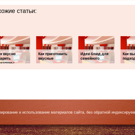
ожие статьи:
к вкусно
Как приготовить
Идеи блюд для
Как вы
варить
вкусные
семейного
подхо
акароны
Копирование и использование материалов сайта, без обратной индексируе