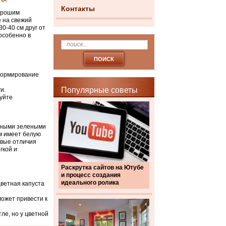
Контакты
хорошим
е на свежий
0-40 см друг от
особенно в
 формирование
Популярные советы
и.
зуйте
упными зелеными
м имеет белую
овые отличия
гкой и
Раскрутка сайтов на Ютубе
и процесс создания
идеального ролика
цветная капуста
может привести к
тле, но у цветной