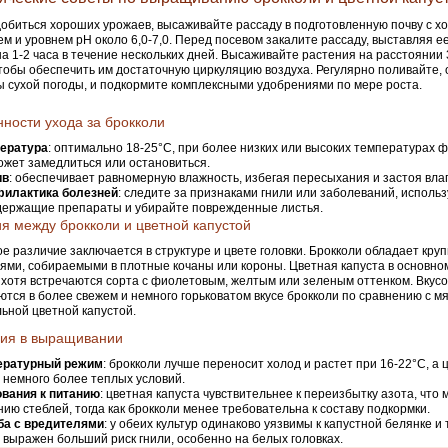
обиться хороших урожаев, высаживайте рассаду в подготовленную почву с 
м и уровнем pH около 6,0-7,0. Перед посевом закалите рассаду, выставляя е
на 1-2 часа в течение нескольких дней. Высаживайте растения на расстоянии 3
чтобы обеспечить им достаточную циркуляцию воздуха. Регулярно поливайте, 
 сухой погоды, и подкормите комплексными удобрениями по мере роста.
ности ухода за брокколи
ература
: оптимально 18-25°C, при более низких или высоких температурах
ожет замедлиться или остановиться.
ив
: обеспечивает равномерную влажность, избегая пересыхания и застоя влаг
илактика болезней
: следите за признаками гнили или заболеваний, исполь
держащие препараты и убирайте поврежденные листья.
я между брокколи и цветной капустой
е различие заключается в структуре и цвете головки. Брокколи обладает кр
ями, собираемыми в плотные кочаны или короны. Цветная капуста в основно
, хотя встречаются сорта с фиолетовым, желтым или зеленым оттенком. Вкус
тся в более свежем и немного горьковатом вкусе брокколи по сравнению с мя
ьной цветной капустой.
чия в выращивании
ературный режим
: брокколи лучше переносит холод и растет при 16-22°C, а 
 немного более теплых условий.
ования к питанию
: цветная капуста чувствительнее к переизбытку азота, что 
ию стеблей, тогда как брокколи менее требовательна к составу подкормки.
ба с вредителями
: у обеих культур одинаково уязвимы к капустной белянке и 
 выражен больший риск гнили, особенно на белых головках.