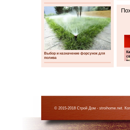
Пох
Ка
Выбор и назначение форсунок для
с
полива
м
© 2015-2018 Строй Дом - stroihome.net. 