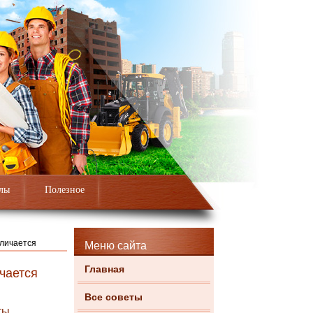
лы
Полезное
тличается
Меню сайта
Главная
чается
Все советы
ты