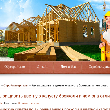
Обустройство
Дизайн
Дом и быт
Стройматериа
я
>
Стройматериалы
>
Как выращивать цветную капусту брокколи и чем она о
ыращивать цветную капусту брокколи и чем она отли
25
| Категория:
Стройматериалы
ические советы по выращиванию брокколи и цветной капус