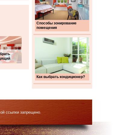
Способы зонирование
помещения
брать
дящий
Как выбрать кондиционер?
мой ссылки запрещено.