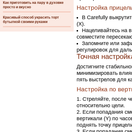
Как приготовить на пару в духовке
Настройка прицел
просто и вкусно
В Carefully выкрути
Красивый способ украсить торт
бутылкой своими руками
(X).
Нацеливайтесь на в
совместите пересека
Запомните или заф
регулировок для даль
Точная настройк
Достигните стабильно
минимизировать влиян
пять выстрелов для к
Настройка по верт
Стреляйте, после ч
относительно цели.
Если попадания см
вертикали (Y) по час
поднять точку прицел
Если попадания см