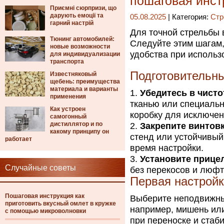
пошаговая инст
Приємні сюрпризи, що
дарують емоції та
05.08.2025
| Категория:
Стр
гарний настрій
Для точной стрельбы 
Тюнинг автомобилей:
Следуйте этим шагам,
новые возможности
удобства при использ
для индивидуализации
транспорта
Подготовительны
Известняковый
щебень: преимущества
материала и варианты
Убедитесь в чисто
применения
тканью или специальн
Как устроен
коробку для исключе
самогонный
дистиллятор и по
Закрепите винтовк
какому принципу он
стенд или устойчивый
работает
время настройки.
Установите прицел
Случайные советы
без перекосов и люфт
Первая настройк
Пошаговая инструкция как
Выберите неподвижный
приготовить вкусный омлет в кружке
например, мишень или
с помощью микроволновки
при переноске и стаб