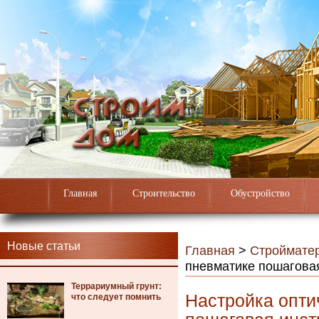
Главная
Строительство
Обустройство
Новые статьи
Главная
>
Строймате
пневматике пошагова
Террариумный грунт:
Настройка опти
что следует помнить