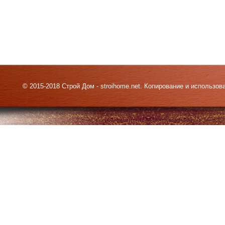
© 2015-2018 Строй Дом - stroihome.net. Копирование и использо