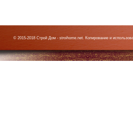
© 2015-2018 Строй Дом - stroihome.net. Копирование и использо