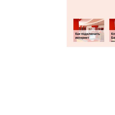
Как подключить
Кл
интернет
Бе
оп