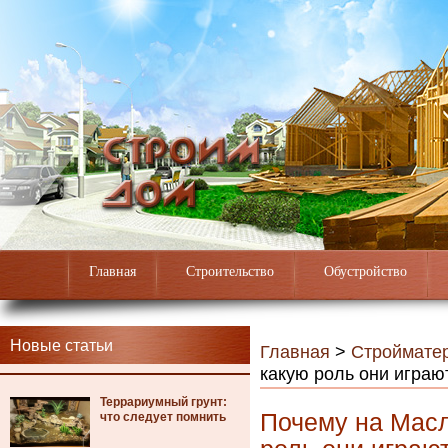
Главная
Строительство
Обустройство
Новые статьи
Главная
>
Строймате
какую роль они играю
Террариумный грунт:
Почему на Масл
что следует помнить