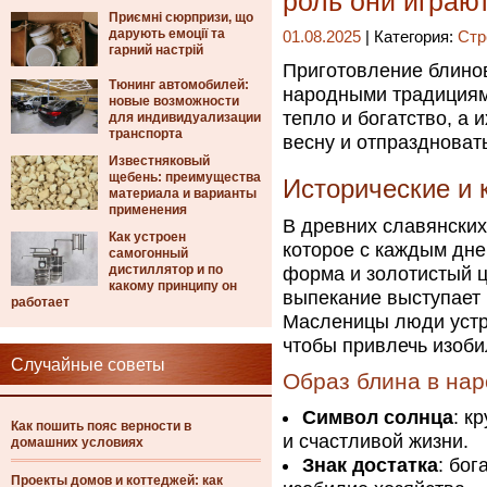
роль они играю
Приємні сюрпризи, що
дарують емоції та
01.08.2025
| Категория:
Стр
гарний настрій
Приготовление блинов
Тюнинг автомобилей:
народными традициям
новые возможности
тепло и богатство, а 
для индивидуализации
транспорта
весну и отпраздноват
Известняковый
щебень: преимущества
Исторические и 
материала и варианты
применения
В древних славянски
Как устроен
которое с каждым днем
самогонный
дистиллятор и по
форма и золотистый ц
какому принципу он
выпекание выступает 
работает
Масленицы люди устр
чтобы привлечь изоби
Случайные советы
Образ блина в на
Символ солнца
: к
Как пошить пояс верности в
и счастливой жизни.
домашних условиях
Знак достатка
: бог
Проекты домов и коттеджей: как