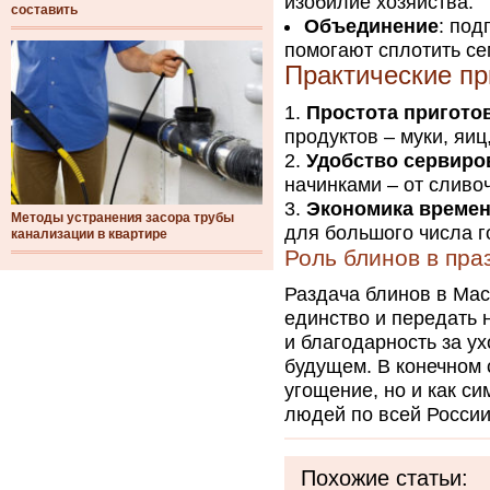
изобилие хозяйства.
составить
Объединение
: под
помогают сплотить се
Практические пр
Простота пригото
продуктов – муки, яиц
Удобство сервиро
начинками – от сливоч
Экономика време
Методы устранения засора трубы
для большого числа г
канализации в квартире
Роль блинов в пра
Раздача блинов в Ма
единство и передать 
и благодарность за у
будущем. В конечном 
угощение, но и как с
людей по всей России
Похожие статьи: