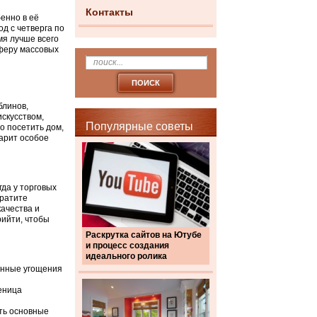
Контакты
енно в её
д с четверга по
мя лучше всего
феру массовых
блинов,
скусством,
Популярные советы
о посетить дом,
дарит особое
гда у торговых
братите
качества и
рийти, чтобы
Раскрутка сайтов на Ютубе
и процесс создания
идеального ролика
венные угощения
еница
ть основные