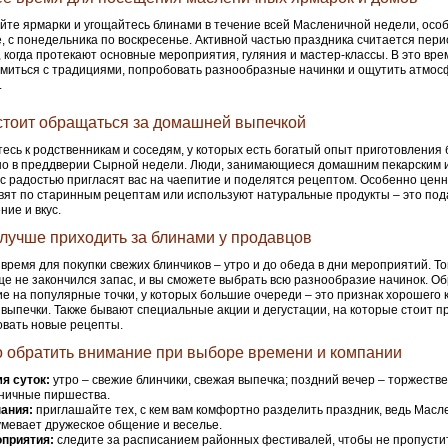
те ярмарки и угощайтесь блинами в течение всей Масленичной недели, особ
, с понедельника по воскресенье. Активной частью праздника считается перио
, когда протекают основные мероприятия, гуляния и мастер-классы. В это вре
миться с традициями, попробовать разнообразные начинки и ощутить атмос
.
стоит обращаться за домашней выпечкой
есь к родственникам и соседям, у которых есть богатый опыт приготовления 
о в преддверии Сырной недели. Люди, занимающиеся домашним пекарским и
с радостью пригласят вас на чаепитие и поделятся рецептом. Особенно ценн
овят по старинным рецептам или используют натуральные продукты – это по
ние и вкус.
 лучше приходить за блинами у продавцов
время для покупки свежих блинчиков – утро и до обеда в дни мероприятий. То
ще не закончился запас, и вы сможете выбрать всю разнообразие начинок. О
е на популярные точки, у которых большие очереди – это признак хорошего 
 выпечки. Также бывают специальные акции и дегустации, на которые стоит п
вать новые рецепты.
о обратить внимание при выборе времени и компании
я суток:
утро – свежие блинчики, свежая выпечка; поздний вечер – торжест
ничные пиршества.
ания:
приглашайте тех, с кем вам комфортно разделить праздник, ведь Масл
мевает дружеское общение и веселье.
приятия:
следите за расписанием районных фестивалей, чтобы не пропусти