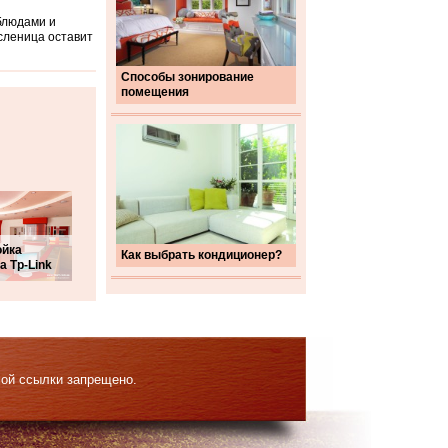
блюдами и
сленица оставит
Способы зонирование
помещения
ойка
Как выбрать кондиционер?
а Tp-Link
мой ссылки запрещено.