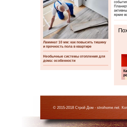
события
Планиру
активны
яркие в
Пох
Ламинат 10 мм: как повысить тишину
и прочность пола в квартире
Необычные системы отопления для
дома: особенности
К
р
© 2015-2018 Строй Дом - stroihome.net. 