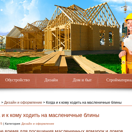
Обустройство
Дизайн
Дом и быт
Стройматериа
я
>
Дизайн и оформление
>
Когда и к кому ходить на масленичные блины
 и к кому ходить на масленичные блины
25
| Категория:
Дизайн и оформление
е время для посещения масленичных ярмарок и домов