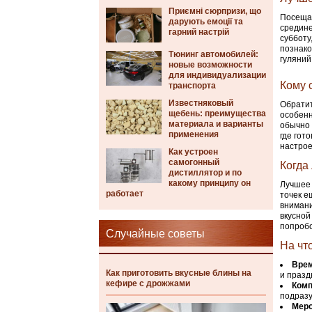
Приємні сюрпризи, що
Посещай
дарують емоції та
средине
гарний настрій
субботу
познако
Тюнинг автомобилей:
гуляний
новые возможности
для индивидуализации
Кому 
транспорта
Известняковый
Обратит
щебень: преимущества
особенн
материала и варианты
обычно 
применения
где гот
настрое
Как устроен
самогонный
Когда
дистиллятор и по
какому принципу он
Лучшее 
работает
точек е
внимани
вкусной
попробо
Случайные советы
На чт
Врем
Как приготовить вкусные блины на
и празд
кефире с дрожжами
Комп
подразу
Меро