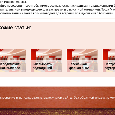
 и мастер-классы.
йте посещения так, чтобы иметь возможность насладиться традиционными 
ми гуляниями в подходящее для вас время и с приятной компанией. Тогда Ма
оспоминания и станет ярким поводом для встреч и празднования с близкими.
ожие статьи:
ак подключить
Как выбрать
Запеченная
Настр
обот-пылесос
подходящий
красная рыба
роутер
Копирование и использование материалов сайта, без обратной индексируе