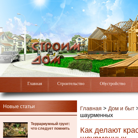
Главная
Строительство
Обустройство
Новые статьи
Главная
>
Дом и быт
шаурменных
Террариумный грунт:
Как делают крас
что следует помнить