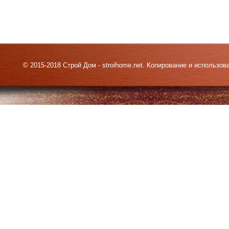
© 2015-2018 Строй Дом - stroihome.net. Копирование и использо