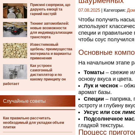
шаурменных
Приємні сюрпризи, що
дарують емоції та
07.08.2025
| Категория:
Дом
гарний настрій
Чтобы получить насыщ
Тюнинг автомобилей:
используют классиче
новые возможности
специи и правильное 
для индивидуализации
транспорта
чтобы соус получилс
Известняковый
щебень: преимущества
Основные компо
материала и варианты
применения
На начальном этапе 
Как устроен
самогонный
Томаты
– свежие ил
дистиллятор и по
основу вкуса и цвета.
какому принципу он
работает
Лук и чеснок
– обжа
аромат базы.
Специи
– паприка, 
Случайные советы
остроту и глубину вку
Уксус или сок лим
Подсолнечное мас
Как правильно рассчитать
необходимый для укладки объем
гладкой текстуры.
плитки
Процесс пригото