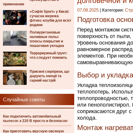
долговечной и 
применение
07.08.2025
| Категория:
Стр
«Софія Sport» у Києві:
сучасна мережа
Подготовка осно
фітнес-клубів для всієї
родини
Перед монтажом систе
Полиуретановые
поверхность от пыли,
наливные полы:
плюсы покрытия и
Уровень основания до
пошаговая укладка
равномерное распред
Террариумный грунт:
элементов. При необх
что следует помнить
самовыравнивающуюся
Приємні сюрпризи, що
Выбор и укладка
дарують емоції та
гарний настрій
Укладка теплоизоляци
теплопотерь. Использ
теплопроводностью, т
Случайные советы
или пенополистирол. 
соприкасаются друг с 
Как подключить автомобильный
холода.
пылесос к 220 В просто и безопасно
Монтаж нагреват
Как приготовить вкусную овсяную