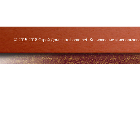
© 2015-2018 Строй Дом - stroihome.net. Копирование и использо