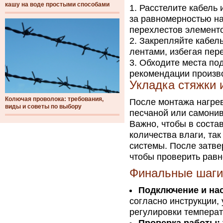
кашу на воде простыми способами
Расстелите кабель 
за равномерностью на
перехлестов элементо
Закрепляйте кабел
лентами, избегая пер
Обходите места по
рекомендации произв
Укладка стяжки 
Колючая проволока: требования,
После монтажа нагрев
виды и советы по выбору
песчаной или самонив
Важно, чтобы в соста
количества влаги, та
системы. После затве
чтобы проверить равн
Финальные шаги
Подключение и нас
согласно инструкции,
регулировки температ