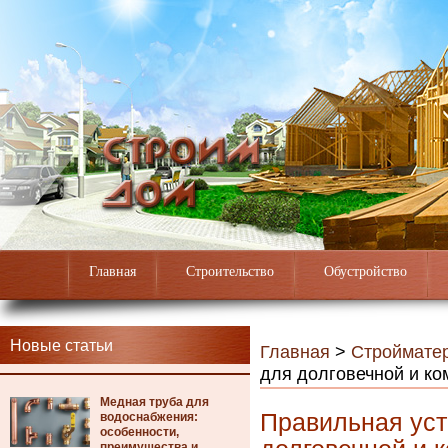
Главная
Строительство
Обустройство
Новые статьи
Главная
>
Строймате
для долговечной и к
Медная труба для
Правильная уст
водоснабжения:
особенности,
преимущества и